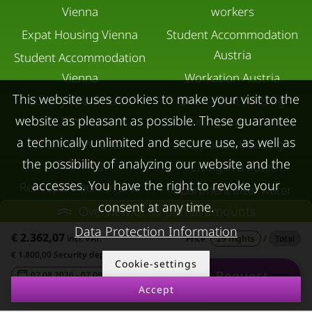
Vienna
workers
Expat Housing Vienna
Student Accommodation
Austria
Student Accommodation
Vienna
Workation Austria
This website uses cookies to make your visit to the
Luxury apartments
Short-term housing
website as pleasant as possible. These guarantee
Vienna
during separation
a technically unlimited and secure use, as well as
Short term rental
Corporate Housing
the possibility of analyzing our website and the
Salzburg
Living in a hotel
accesses. You have the right to revoke your
Rent apartment in Linz
Apartment after water
consent at any time.
Apartments for rent in
damage
Overview of all partial amounts
Innsbruck
Data Protection Information
€ 2.362,07
incl. VAT.
Price
29 nights
/
Total
Apartments in Graz
€ 1.800,00 Security deposit
Cookie-settings
Request
07.08.2026 - 07.09.2026
-
FOR LESSORS
CONTACT
Accept