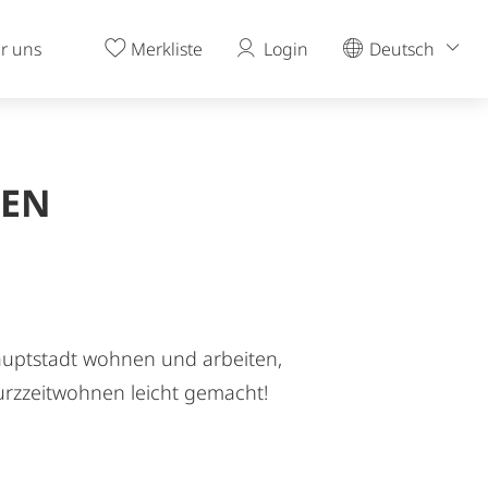
uf Zeit in Wien
23 Bezirken
130)
agen
r uns
Merkliste
Login
Deutsch
IEN
hauptstadt wohnen und arbeiten,
Kurzzeitwohnen leicht gemacht!