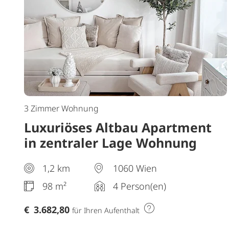
3 Zimmer Wohnung
Luxuriöses Altbau Apartment
in zentraler Lage Wohnung
Wien 98 qm
1,2 km
1060 Wien
98 m²
4 Person(en)
€
3.682,80
für Ihren Aufenthalt