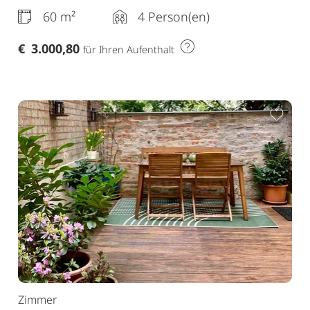
60 m²
4 Person(en)
€
3.000,80
für Ihren Aufenthalt
ur Merkliste hinzufügen
Zur 
Zimmer