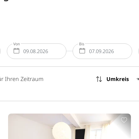
Von
Bis
nterkunft-suche.select.Umkreis
ür Ihren Zeitraum
ur Merkliste hinzufügen
Zur 