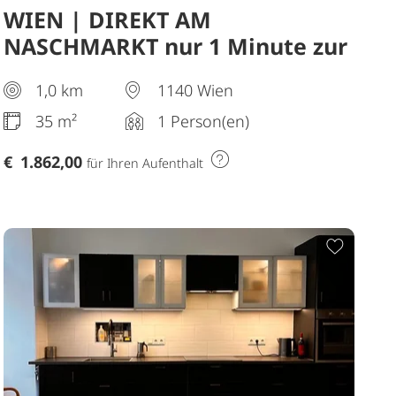
WIEN | DIREKT AM
NASCHMARKT nur 1 Minute zur
U4 | Exklusives
1,0 km
1140 Wien
Businessappartment auf Zeit
35 m²
1 Person(en)
€
1.862,00
für Ihren Aufenthalt
Merkliste hinzufügen
Zur Me