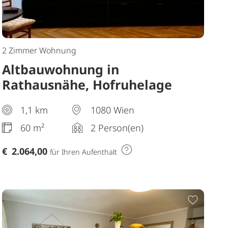
2 Zimmer Wohnung
Altbauwohnung in
Rathausnähe, Hofruhelage
1,1 km
1080 Wien
60 m²
2 Person(en)
€
2.064,00
für Ihren Aufenthalt
Merkliste hinzufügen
Zur Me