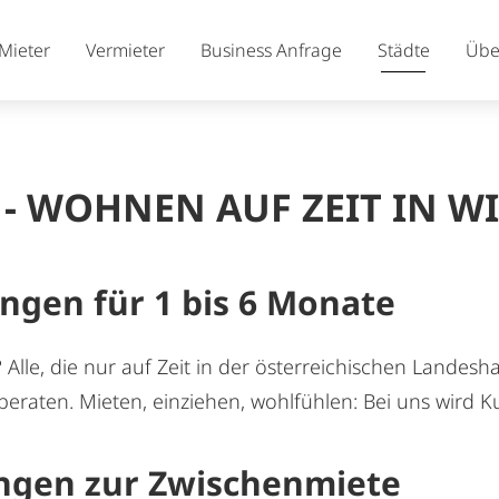
KURZZEiTmiete - Wohnen a
Kurzzeitwohnen in Wiens 
13. Bezirk: Hietzing (PLZ 1
FAQ - Häufig gestellte Fr
Mieter
Vermieter
Business Anfrage
Städte
Übe
 - WOHNEN AUF ZEIT IN W
en für 1 bis 6 Monate
 Alle, die nur auf Zeit in der österreichischen Landes
eraten. Mieten, einziehen, wohlfühlen: Bei uns wird 
ngen zur Zwischenmiete