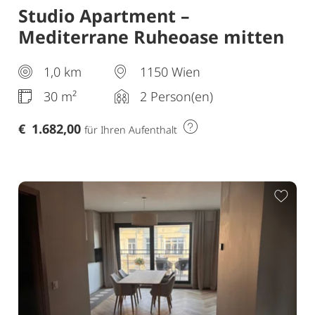
Studio Apartment –
Mediterrane Ruheoase mitten
in Wien
1,0 km
1150 Wien
30 m²
2 Person(en)
€
1.682,00
für Ihren Aufenthalt
ur Merkliste hinzufügen
Zur 