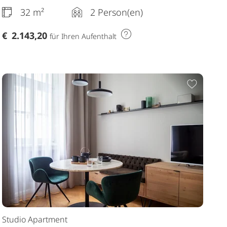
32 m²
2 Person(en)
€
2.143,20
für Ihren Aufenthalt
Merkliste hinzufügen
Zur Me
Studio Apartment