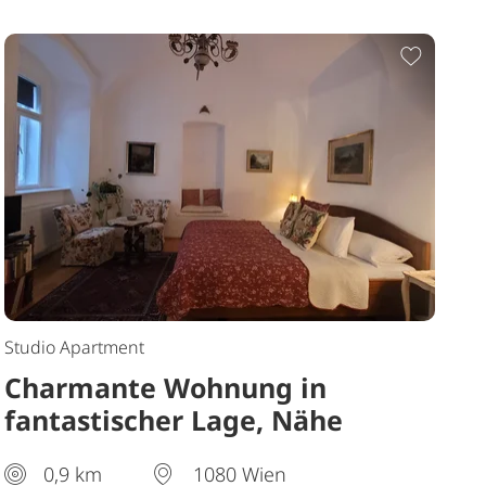
Merkliste hinzufügen
Zur Me
Studio Apartment
Charmante Wohnung in
fantastischer Lage, Nähe
Rathaus
0,9 km
1080 Wien