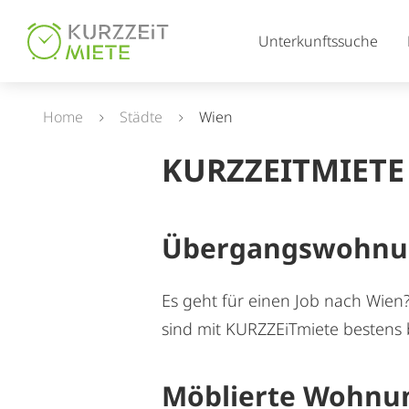
Table Of Content
Unterkunftssuche
Home
Städte
Wien
KURZZEITMIETE
Übergangswohnung
Es geht für einen Job nach Wien?
sind mit KURZZEiTmiete bestens b
Möblierte Wohnu