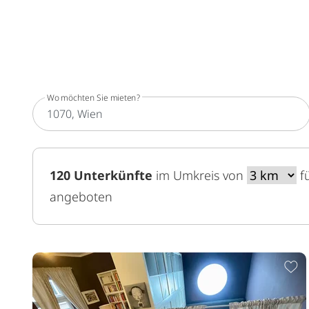
Wo möchten Sie mieten?
120
Unterkünfte
im Umkreis von
u
f
angeboten
Z