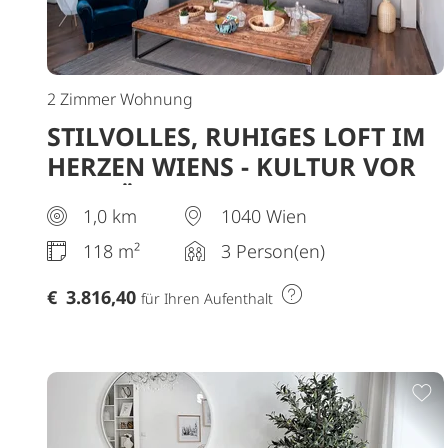
2 Zimmer Wohnung
STILVOLLES, RUHIGES LOFT IM
HERZEN WIENS - KULTUR VOR
DER TÜR, KOMFORT IM
1,0 km
1040 Wien
INNEREN
118 m²
3 Person(en)
€
3.816,40
für Ihren Aufenthalt
Z