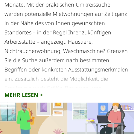
Monate. Mit der praktischen Umkreissuche
werden potenzielle Mietwohnungen auf Zeit ganz
in der Nähe des von Ihnen gewünschten
Standortes – in der Regel Ihrer zukünftigen
Arbeitsstätte – angezeigt. Haustiere,
Nichtraucherwohnung, Waschmaschine? Grenzen
Sie die Suche außerdem nach bestimmten
Begriffen oder konkreten Ausstattungsmerkmalen
ein. Zusätzlich besteht die Möglichkeit, die
Ergebnisse nach Größe, Personen- und
MEHR LESEN +
Zimmeranzahl zu filtern. Gut zu wissen: Bei den
angezeigten Preisen handelt es sich um die
tatsächlichen Gesamtkosten für den von Ihnen
ausgewählten Zeitraum. Wer sich später