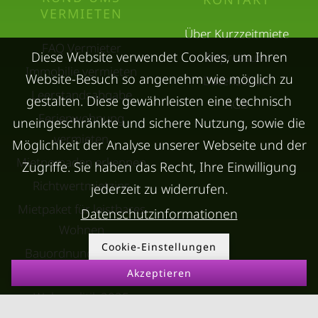
VERMIETEN
Über Kurzzeitmiete
FAQ Vermieter
Diese Website verwendet Cookies, um Ihren
Impressum
Immobilie vermieten
Website-Besuch so angenehm wie möglich zu
Datenschutz
Leerstandsabgabe
gestalten. Diese gewährleisten eine technisch
AGB
Ferienwohnung
uneingeschränkte und sichere Nutzung, sowie die
vermieten
Möglichkeit der Analyse unserer Webseite und der
Mietnomaden erkennen
Zugriffe. Sie haben das Recht, Ihre Einwilligung
Richtwertmietzins
jederzeit zu widerrufen.
Mietpaket für leistbares
Datenschutzinformationen
Wohnen
Cookie-Einstellungen
Bauordnungsnovelle
Wien
Akzeptieren
Wohnpolitik 2025
Aktuell