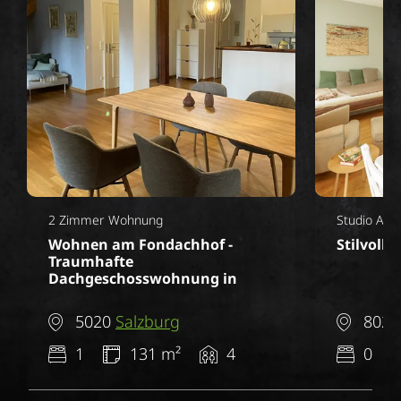
2 Zimmer Wohnung
Studio Apa
Wohnen am Fondachhof -
Stilvoll
Traumhafte
Dachgeschosswohnung in
historischem Gebäude -
Salzburg Parsch (Sissi II)
5020
Salzburg
802
1
131 m²
4
0