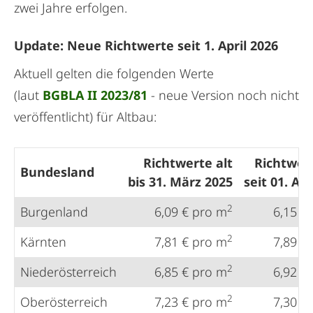
zwei Jahre erfolgen.
Update: Neue Richtwerte seit 1. April 2026
Aktuell gelten die folgenden Werte
(laut
BGBLA II 2023/81
- neue Version noch nicht
veröffentlicht) für Altbau:
Richtwerte alt
Richtwer
Bundesland
bis 31. März 2025
seit 01. Apr
2
Burgenland
6,09 € pro m
6,15 €
2
Kärnten
7,81 € pro m
7,89 €
2
Niederösterreich
6,85 € pro m
6,92 €
2
Oberösterreich
7,23 € pro m
7,30 €