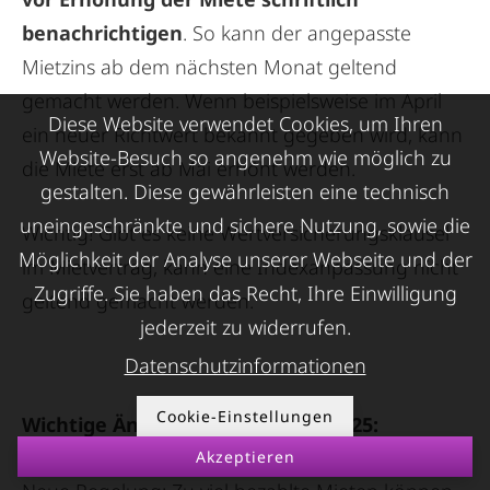
benachrichtigen
. So kann der angepasste
Mietzins ab dem nächsten Monat geltend
gemacht werden. Wenn beispielsweise im April
Diese Website verwendet Cookies, um Ihren
ein neuer Richtwert bekannt gegeben wird, kann
Website-Besuch so angenehm wie möglich zu
die Miete erst ab Mai erhöht werden.
gestalten. Diese gewährleisten eine technisch
uneingeschränkte und sichere Nutzung, sowie die
Wichtig! Gibt es keine Wertversicherungsklausel
Möglichkeit der Analyse unserer Webseite und der
im Mietvertrag, kann eine Indexanpassung nicht
Zugriffe. Sie haben das Recht, Ihre Einwilligung
geltend gemacht werden.
jederzeit zu widerrufen.
Datenschutzinformationen
Cookie-Einstellungen
Wichtige Änderung September 2025:
Rückforderungsfristen verkürzt
Akzeptieren