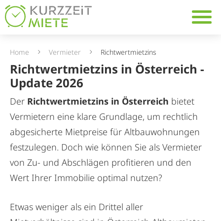
Table Of Content
Navig
Richtwertmietzins in Öste
Definition des Richtwertmi
Anwendungsbereich: Für 
Berechnung des Richtwert
Richtwerte in Österreich 
Mietpreisbremse 2024 bis
Angemessene Mieten – W
Zuschläge
Wann gilt die Richtwertmi
Wertsicherungsklausel (In
KURZZEiTmiete als Alterna
FAQ
Home
Vermieter
Richtwertmietzins
Richtwertmietzins in Österreich -
Update 2026
Der
Richtwertmietzins in Österreich
bietet
Vermietern eine klare Grundlage, um rechtlich
abgesicherte Mietpreise für Altbauwohnungen
festzulegen. Doch wie können Sie als Vermieter
von Zu- und Abschlägen profitieren und den
Wert Ihrer Immobilie optimal nutzen?
Etwas weniger als ein Drittel aller