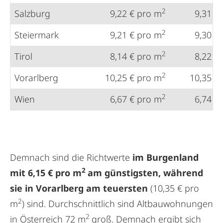
2
Salzburg
9,22 € pro m
9,31 €
2
Steiermark
9,21 € pro m
9,30 €
2
Tirol
8,14 € pro m
8,22 €
2
Vorarlberg
10,25 € pro m
10,35 €
2
Wien
6,67 € pro m
6,74 €
Demnach sind die Richtwerte
im Burgenland
2
mit 6,15 € pro m
am günstigsten, während
sie in Vorarlberg am teuersten
(10,35 € pro
2
m
) sind. Durchschnittlich sind Altbauwohnungen
2
in Österreich 72 m
groß. Demnach ergibt sich