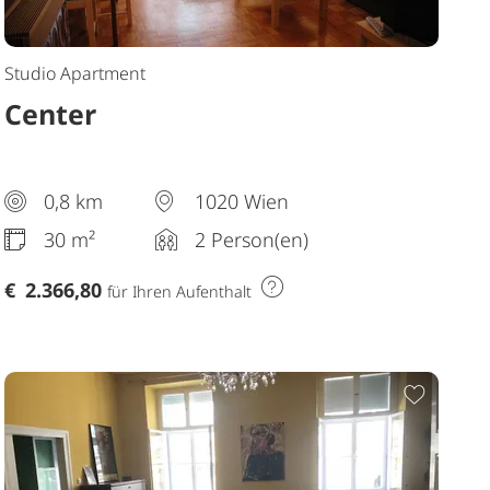
Studio Apartment
Center
0,8 km
1020 Wien
30 m²
2 Person(en)
€
2.366,80
für Ihren Aufenthalt
Merkliste hinzufügen
Zur Me