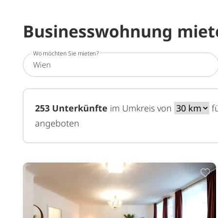
Businesswohnung miet
Wo möchten Sie mieten?
253
Unterkünfte
im Umkreis von
u
f
angeboten
Z