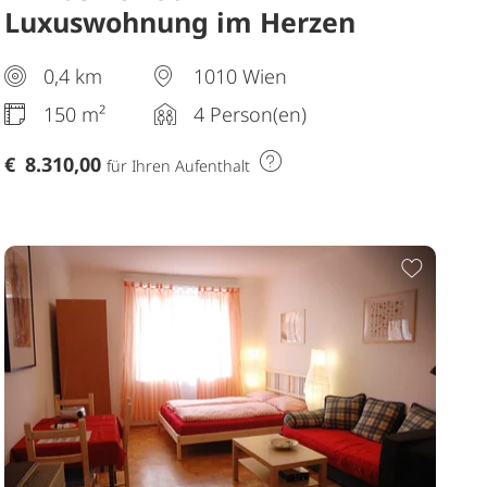
Luxuswohnung im Herzen
Wiens | 2 Schlafzimmer | 2
0,4 km
1010 Wien
Badezimmer | 1. Bezirk
150 m²
4 Person(en)
€
8.310,00
für Ihren Aufenthalt
Merkliste hinzufügen
Zur Me