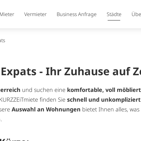
Was macht eine Expat-W
Unsere Partner vertrauen 
Häufig gestellte Fragen
Mieter
Vermieter
Business Anfrage
Städte
Übe
ts
xpats - Ihr Zuhause auf Ze
terreich
und suchen eine
komfortable, voll möblie
KURZZEiTmiete finden Sie
schnell und unkompliziert
nsere
Auswahl an Wohnungen
bietet Ihnen alles, was 
.