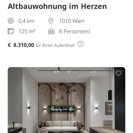
Altbauwohnung im Herzen
Wiens – 4 Schlafzimmer,
0,4 km
1010 Wien
stilvoller Komfort und perfekte
Innenstadtlage.
125 m²
8 Person(en)
€
8.310,00
für Ihren Aufenthalt
ur Merkliste hinzufügen
Zur 