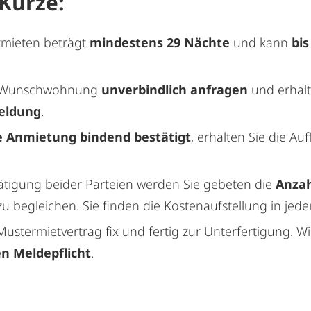
 Kürze:
tmieten beträgt
mindestens 29 Nächte
und kann
bi
re Wunschwohnung
unverbindlich anfragen
und erhalt
eldung
.
e Anmietung bindend bestätigt
, erhalten Sie die Au
tigung beider Parteien werden Sie gebeten die
Anza
 begleichen. Sie finden die Kostenaufstellung in jed
ustermietvertrag fix und fertig zur Unterfertigung. Wi
en Meldepflicht
.