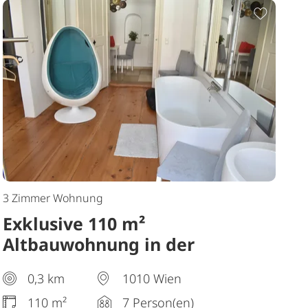
Merkliste hinzufügen
Zur Me
3 Zimmer Wohnung
Exklusive 110 m²
Altbauwohnung in der
Bäckerstraße – Herz der
0,3 km
1010 Wien
Wiener Innenstadt
110 m²
7 Person(en)