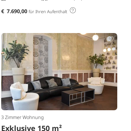
€
7.690,00
für Ihren Aufenthalt
Merkliste hinzufügen
Zur Me
3 Zimmer Wohnung
Exklusive 150 m²