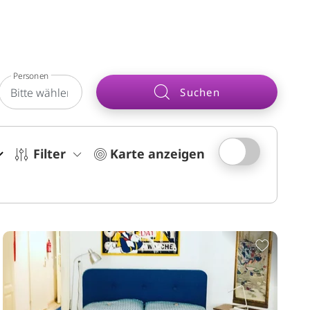
Personen
Suchen
Filter
Karte anzeigen
Merkliste hinzufügen
Zur Me