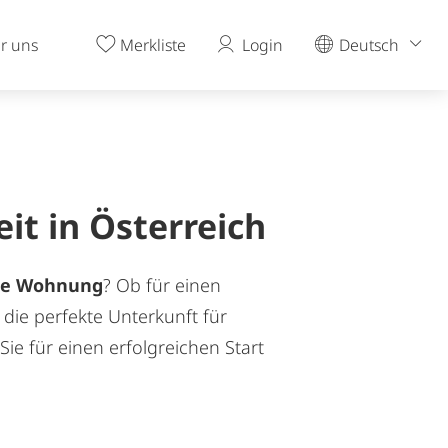
ohnung aus?
uns seit vielen Jahren
r uns
Merkliste
Login
Deutsch
it in Österreich
rte Wohnung
? Ob für einen
die perfekte Unterkunft für
Sie für einen erfolgreichen Start