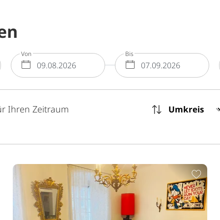
en
Von
Bis
nterkunft-suche.select.Umkreis
ür Ihren Zeitraum
ur Merkliste hinzufügen
Zur 