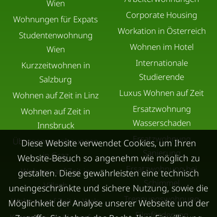
Wien
Corporate Housing
Wohnungen für Expats
Workation in Österreich
Studentenwohnung
Wohnen im Hotel
Wien
Internationale
Kurzzeitwohnen in
Studierende
Salzburg
Luxus Wohnen auf Zeit
Wohnen auf Zeit in Linz
Ersatzwohnung
Wohnen auf Zeit in
Wasserschaden
Innsbruck
Ersatzwohnung
Übergangswohnungen
Diese Website verwendet Cookies, um Ihren
Sanierung
in Graz
Website-Besuch so angenehm wie möglich zu
Ersatzwohnung bei
Wohnen auf Zeit in
gestalten. Diese gewährleisten eine technisch
Schimmel
Villach
uneingeschränkte und sichere Nutzung, sowie die
Trennungswohnung
Wohnen auf Zeit in Wels
Möglichkeit der Analyse unserer Webseite und der
Filmförderung