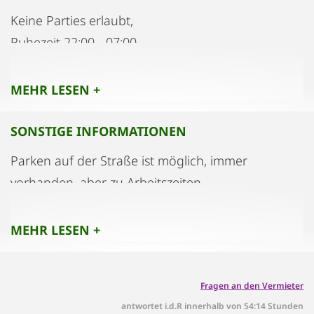
Keine Parties erlaubt,
Ruhezeit 22:00 - 07:00
MEHR LESEN +
SONSTIGE INFORMATIONEN
Parken auf der Straße ist möglich, immer
vorhanden, aber zu Arbeitszeiten
gebührenpflichtig. (Kurzparkzone)
Streetparking, fees apply.
MEHR LESEN +
Fragen an den Vermieter
antwortet i.d.R innerhalb von 54:14 Stunden