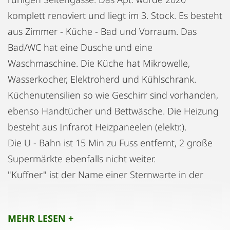
komplett renoviert und liegt im 3. Stock. Es besteht
aus Zimmer - Küche - Bad und Vorraum. Das
Bad/WC hat eine Dusche und eine
Waschmaschine. Die Küche hat Mikrowelle,
Wasserkocher, Elektroherd und Kühlschrank.
Küchenutensilien so wie Geschirr sind vorhanden,
ebenso Handtücher und Bettwäsche. Die Heizung
besteht aus Infrarot Heizpaneelen (elektr.).
Die U - Bahn ist 15 Min zu Fuss entfernt, 2 große
Supermärkte ebenfalls nicht weiter.
"Kuffner" ist der Name einer Sternwarte in der
Nähe des Apartments. Der Wilheminenberg so wie
der Steinhof mit der Otto Wagner Kirche sind
MEHR LESEN +
Ausflugsziele in der Nähe.