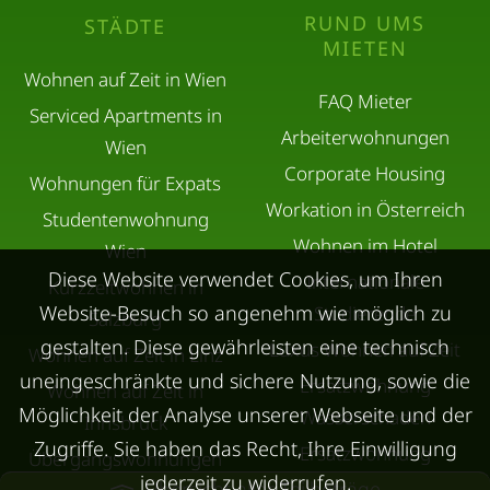
RUND UMS
STÄDTE
MIETEN
Wohnen auf Zeit in Wien
FAQ Mieter
Serviced Apartments in
Arbeiterwohnungen
Wien
Corporate Housing
Wohnungen für Expats
Workation in Österreich
Studentenwohnung
Wohnen im Hotel
Wien
Diese Website verwendet Cookies, um Ihren
Internationale
Kurzzeitwohnen in
Website-Besuch so angenehm wie möglich zu
Studierende
Salzburg
gestalten. Diese gewährleisten eine technisch
Luxus Wohnen auf Zeit
Wohnen auf Zeit in Linz
uneingeschränkte und sichere Nutzung, sowie die
Ersatzwohnung
Wohnen auf Zeit in
Möglichkeit der Analyse unserer Webseite und der
Wasserschaden
Innsbruck
Zugriffe. Sie haben das Recht, Ihre Einwilligung
Ersatzwohnung
Übergangswohnungen
jederzeit zu widerrufen.
Sanierung
Übersicht aller Teilbeträge