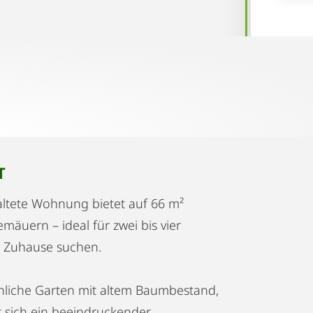
T
taltete Wohnung bietet auf 66 m²
emäuern – ideal für zwei bis vier
s Zuhause suchen.
hnliche Garten mit altem Baumbestand,
t sich ein beeindruckender