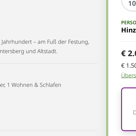
PERS
Hin
 Jahrhundert – am Fuß der Festung,
tersberg und Altstadt.
€ 2
€ 1.5
Übersi
mer, 1 Wohnen & Schlafen
D