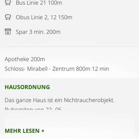
Bus Linie 21 100m
Obus Linie 2, 12 150m
Spar 3 min. 200m
Apotheke 200m
Schloss- Mirabell - Zentrum 800m 12 min
HAUSORDNUNG
Das ganze Haus ist ein Nichtraucherobjekt.
Ruhezeiten von 22- 06.
Keine Partys oder nur mit einer schriftlicher
Zustimmung des Eigentümers.
MEHR LESEN +
Wäsche trocknen ausschliesslich in der