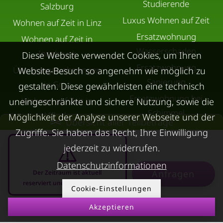
Studierende
Salzburg
Luxus Wohnen auf Zeit
Wohnen auf Zeit in Linz
Ersatzwohnung
Wohnen auf Zeit in
Wasserschaden
Innsbruck
Diese Website verwendet Cookies, um Ihren
Ersatzwohnung
Übergangswohnungen
Website-Besuch so angenehm wie möglich zu
Sanierung
in Graz
gestalten. Diese gewährleisten eine technisch
Ersatzwohnung bei
Wohnen auf Zeit in
uneingeschränkte und sichere Nutzung, sowie die
Schimmel
Villach
Möglichkeit der Analyse unserer Webseite und der
Übersicht aller Teilbeträge
Trennungswohnung
Wohnen auf Zeit in Wels
Zugriffe. Sie haben das Recht, Ihre Einwilligung
Filmförderung
jederzeit zu widerrufen.
Kurzzeitmiete Klagenfurt
Österreich
Wohnen auf Zeit
Datenschutzinformationen
Anfragen
Der Zeitraum ist aktuell
Dornbirn
reserviert und nicht anfragbar
Cookie-Einstellungen
Kurzzeitmiete
Akzeptieren
Deutschland
08.08.2026 - 08.09.2026
-