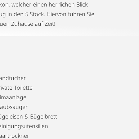
n, welcher einen herrlichen Blick
ug in den 5 Stock. Hiervon führen Sie
uen Zuhause auf Zeit!
andtücher
ivate Toilette
limaanlage
taubsauger
ügeleisen & Bügelbrett
einigungsutensilien
aartrockner