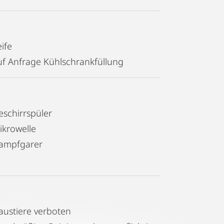
ife
uf Anfrage Kühlschrankfüllung
eschirrspüler
ikrowelle
ampfgarer
austiere verboten