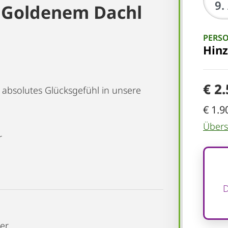
 Goldenem Dachl
PERS
Hin
€ 2
 absolutes Glücksgefühl in unsere
€ 1.9
Übersi
r
D
er