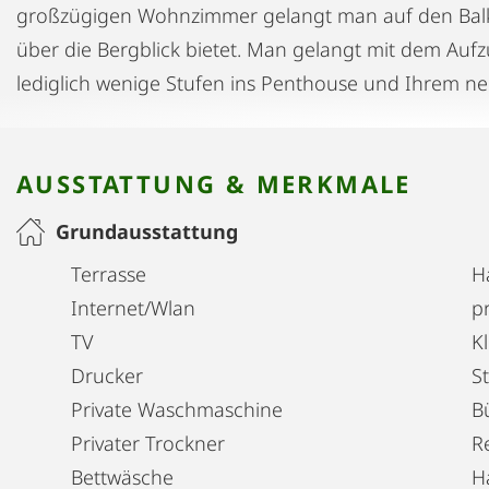
großzügigen Wohnzimmer gelangt man auf den Balko
über die Bergblick bietet. Man gelangt mit dem Aufz
lediglich wenige Stufen ins Penthouse und Ihrem ne
AUSSTATTUNG & MERKMALE
Grundausstattung
Terrasse
H
Internet/Wlan
pr
TV
K
Drucker
S
Private Waschmaschine
B
Privater Trockner
R
Bettwäsche
H