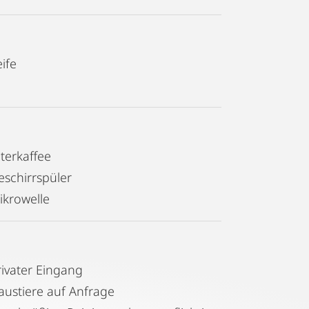
ife
lterkaffee
eschirrspüler
ikrowelle
rivater Eingang
austiere auf Anfrage