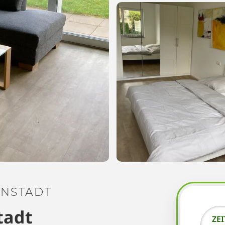
INSTADT
tadt
ZE