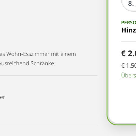
PERS
Hin
€ 2
oßes Wohn-Esszimmer mit einem
 Ausreichend Schränke.
€ 1.5
Übersi
er