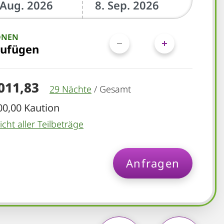
ONEN
zufügen
.011,83
29 Nächte
/
Gesamt
00,00 Kaution
cht aller Teilbeträge
Anfragen