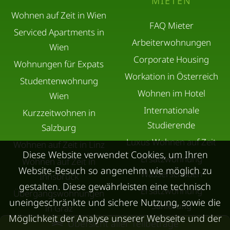
MIETEN
Wohnen auf Zeit in Wien
FAQ Mieter
Serviced Apartments in
Arbeiterwohnungen
Wien
Corporate Housing
Wohnungen für Expats
Workation in Österreich
Studentenwohnung
Wohnen im Hotel
Wien
Internationale
Kurzzeitwohnen in
Studierende
Salzburg
Luxus Wohnen auf Zeit
Wohnen auf Zeit in Linz
Diese Website verwendet Cookies, um Ihren
Ersatzwohnung
Wohnen auf Zeit in
Website-Besuch so angenehm wie möglich zu
Wasserschaden
Innsbruck
gestalten. Diese gewährleisten eine technisch
Ersatzwohnung
Übergangswohnungen
uneingeschränkte und sichere Nutzung, sowie die
Sanierung
in Graz
Möglichkeit der Analyse unserer Webseite und der
Ersatzwohnung bei
Übersicht aller Teilbeträge
Wohnen auf Zeit in