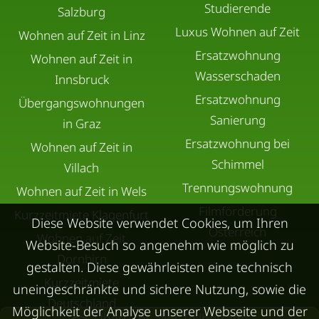
Studierende
Salzburg
Luxus Wohnen auf Zeit
Wohnen auf Zeit in Linz
Ersatzwohnung
Wohnen auf Zeit in
Wasserschaden
Innsbruck
Ersatzwohnung
Übergangswohnungen
Sanierung
in Graz
Ersatzwohnung bei
Wohnen auf Zeit in
Schimmel
Villach
Trennungswohnung
Wohnen auf Zeit in Wels
Filmförderung
Kurzzeitmiete Klagenfurt
Diese Website verwendet Cookies, um Ihren
Österreich
Wohnen auf Zeit
Website-Besuch so angenehm wie möglich zu
Dornbirn
gestalten. Diese gewährleisten eine technisch
Kurzzeitmiete
uneingeschränkte und sichere Nutzung, sowie die
Deutschland
Möglichkeit der Analyse unserer Webseite und der
Übersicht aller Teilbeträge