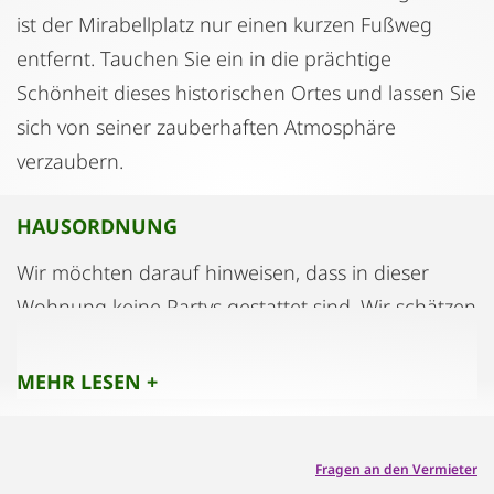
ist der Mirabellplatz nur einen kurzen Fußweg
entfernt. Tauchen Sie ein in die prächtige
Schönheit dieses historischen Ortes und lassen Sie
sich von seiner zauberhaften Atmosphäre
verzaubern.
HAUSORDNUNG
Wir möchten darauf hinweisen, dass in dieser
Wohnung keine Partys gestattet sind. Wir schätzen
die Privatsphäre und den Komfort unserer
Nachbarn und bitten daher um Rücksichtnahme.
MEHR LESEN +
Außerdem ist das Rauchen in der Wohnung nicht
gestattet.
Fragen an den Vermieter