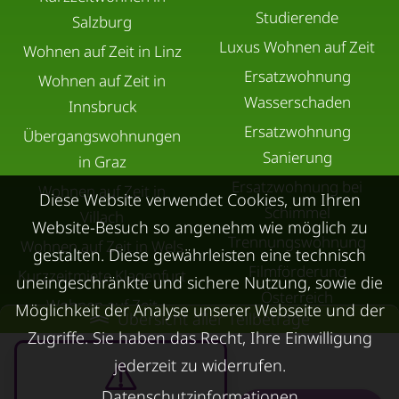
Studierende
Salzburg
Luxus Wohnen auf Zeit
Wohnen auf Zeit in Linz
Ersatzwohnung
Wohnen auf Zeit in
Wasserschaden
Innsbruck
Ersatzwohnung
Übergangswohnungen
Sanierung
in Graz
Ersatzwohnung bei
Wohnen auf Zeit in
Diese Website verwendet Cookies, um Ihren
Schimmel
Villach
Website-Besuch so angenehm wie möglich zu
Trennungswohnung
Wohnen auf Zeit in Wels
gestalten. Diese gewährleisten eine technisch
Filmförderung
Kurzzeitmiete Klagenfurt
uneingeschränkte und sichere Nutzung, sowie die
Österreich
Wohnen auf Zeit
Möglichkeit der Analyse unserer Webseite und der
Übersicht aller Teilbeträge
Dornbirn
Zugriffe. Sie haben das Recht, Ihre Einwilligung
Kurzzeitmiete
jederzeit zu widerrufen.
Deutschland
Datenschutzinformationen