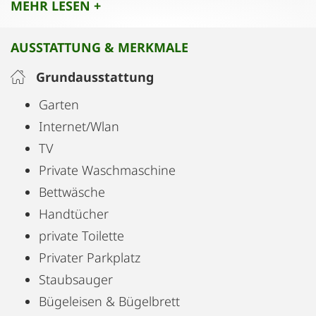
MEHR LESEN +
(Geschirrspüler, Kühlschrank, 2 Kochplatten) und
einer Couch, die optional auch als eigenes Bett
AUSSTATTUNG & MERKMALE
genutzt werden kann. Das Badezimmer ist
großzügig, eine Waschmaschine und ein
Grundausstattung
Wäscheständer sind vorhanden.
Garten
Internet/Wlan
TV
Private Waschmaschine
Bettwäsche
Handtücher
private Toilette
Privater Parkplatz
Staubsauger
Bügeleisen & Bügelbrett