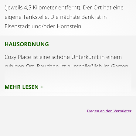
(jeweils 4,5 Kilometer entfernt). Der Ort hat eine
eigene Tankstelle. Die nächste Bank ist in
Eisenstadt und/oder Hornstein.
HAUSORDNUNG
Cozy Place ist eine schöne Unterkunft in einem
ruhigen Ort. Rauchen ist ausschließlich im Garten
erlaubt. Haustiere sind willkommen. Parties sind
nicht erlaubt.
MEHR LESEN +
Fragen an den Vermieter