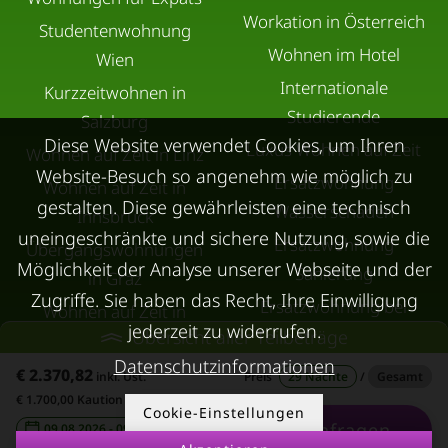
Workation in Österreich
Studentenwohnung
Wohnen im Hotel
Wien
Internationale
Kurzzeitwohnen in
Studierende
Salzburg
Diese Website verwendet Cookies, um Ihren
Luxus Wohnen auf Zeit
Wohnen auf Zeit in Linz
Website-Besuch so angenehm wie möglich zu
Ersatzwohnung
Wohnen auf Zeit in
gestalten. Diese gewährleisten eine technisch
Wasserschaden
Innsbruck
uneingeschränkte und sichere Nutzung, sowie die
Ersatzwohnung
Übergangswohnungen
Möglichkeit der Analyse unserer Webseite und der
Sanierung
in Graz
Zugriffe. Sie haben das Recht, Ihre Einwilligung
Ersatzwohnung bei
Wohnen auf Zeit in
jederzeit zu widerrufen.
Schimmel
Übersicht aller Teilbeträge
Villach
Datenschutzinformationen
Trennungswohnung
Wohnen auf Zeit in Wels
€ 2.370,82
inkl. Ust.
Preis
29 Nächte
/
Gesamt
Filmförderung
€ 1.700,00 Kaution
Kurzzeitmiete Klagenfurt
Cookie-Einstellungen
Anfragen
Österreich
09.08.2026 - 09.09.2026
-
Wohnen auf Zeit