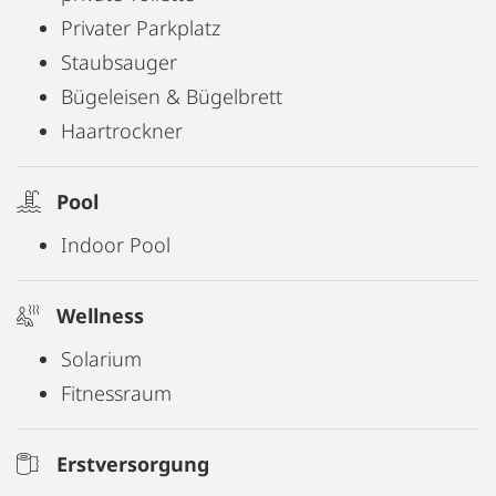
40 Minuten erreichbar.
Privater Parkplatz
Staubsauger
Bügeleisen & Bügelbrett
Haartrockner
Pool
Indoor Pool
Wellness
Solarium
Fitnessraum
Erstversorgung