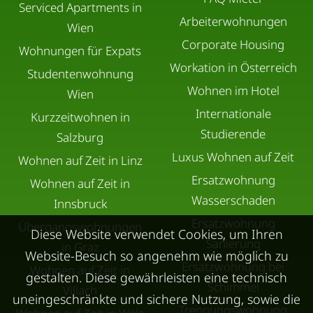
Serviced Apartments in
Arbeiterwohnungen
Wien
Corporate Housing
Wohnungen für Expats
Workation in Österreich
Studentenwohnung
Wohnen im Hotel
Wien
Internationale
Kurzzeitwohnen in
Studierende
Salzburg
Luxus Wohnen auf Zeit
Wohnen auf Zeit in Linz
Ersatzwohnung
Wohnen auf Zeit in
Wasserschaden
Innsbruck
Ersatzwohnung
Übergangswohnungen
Diese Website verwendet Cookies, um Ihren
Sanierung
in Graz
Website-Besuch so angenehm wie möglich zu
Ersatzwohnung bei
Wohnen auf Zeit in
gestalten. Diese gewährleisten eine technisch
Schimmel
Villach
uneingeschränkte und sichere Nutzung, sowie die
Trennungswohnung