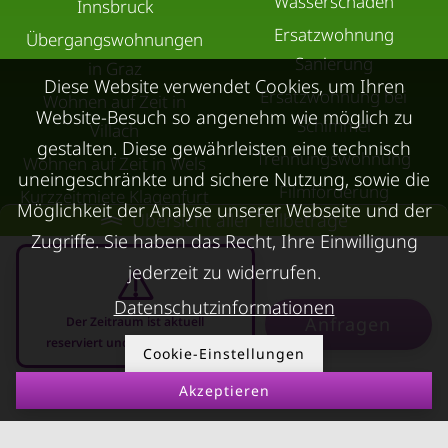
Wasserschaden
Innsbruck
Ersatzwohnung
Übergangswohnungen
Sanierung
in Graz
Diese Website verwendet Cookies, um Ihren
Ersatzwohnung bei
Wohnen auf Zeit in
Website-Besuch so angenehm wie möglich zu
Schimmel
Villach
gestalten. Diese gewährleisten eine technisch
Trennungswohnung
Wohnen auf Zeit in Wels
uneingeschränkte und sichere Nutzung, sowie die
Filmförderung
Kurzzeitmiete Klagenfurt
Möglichkeit der Analyse unserer Webseite und der
Übersicht aller Teilbeträge
Österreich
Wohnen auf Zeit
Zugriffe. Sie haben das Recht, Ihre Einwilligung
Dornbirn
jederzeit zu widerrufen.
Kurzzeitmiete
Datenschutzinformationen
Deutschland
Anfragen
Der Zeitraum ist aktuell
reserviert und nicht anfragbar
RUND UMS
Cookie-Einstellungen
KONTAKT
VERMIETEN
Akzeptieren
07.08.2026 - 07.09.2026
-
Über Kurzzeitmiete
FAQ Vermieter
Impressum