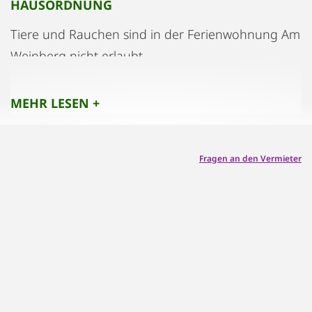
HAUSORDNUNG
Tiere und Rauchen sind in der Ferienwohnung Am
Weinberg nicht erlaubt.
Im Aussenbereich ist das Rauchen
selbstverständlich möglich.
MEHR LESEN +
Fragen an den Vermieter