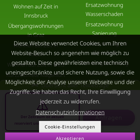
Ersatzwohnung
Wohnen auf Zeit in
Wasserschaden
Innsbruck
Ersatzwohnung
Übergangswohnungen
Sanierung
in Graz
Diese Website verwendet Cookies, um Ihren
Ersatzwohnung bei
Wohnen auf Zeit in
Schimmel
Website-Besuch so angenehm wie möglich zu
Villach
gestalten. Diese gewährleisten eine technisch
Trennungswohnung
Wohnen auf Zeit in Wels
uneingeschränkte und sichere Nutzung, sowie die
Filmförderung
Kurzzeitmiete Klagenfurt
Möglichkeit der Analyse unserer Webseite und der
Österreich
Übersicht aller Teilbeträge
Wohnen auf Zeit
Zugriffe. Sie haben das Recht, Ihre Einwilligung
Dornbirn
jederzeit zu widerrufen.
Kurzzeitmiete
Datenschutzinformationen
Deutschland
Anfragen
Der Zeitraum ist aktuell
RUND UMS
reserviert und nicht anfragbar
KONTAKT
Cookie-Einstellungen
VERMIETEN
Akzeptieren
08.08.2026 - 08.09.2026
-