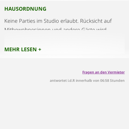
HAUSORDNUNG
Keine Parties im Studio erlaubt. Rücksicht auf
Mitbewohner:innen und andere Gäste wird
erwartet. Musizieren nicht erlaubt, jedoch
befinden sich in direkter Nähe die Räumlichkeiten
MEHR LESEN +
des Mozarteums und gibt es dort Möglichkeiten
zu üben.
Fragen an den Vermieter
antwortet i.d.R innerhalb von 06:58 Stunden