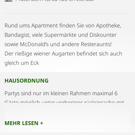
Rund ums Apartment finden Sie von Apotheke,
Bandagist, viele Supermärkte und Diskounter
sowie McDonald’s und andere Resteraunts!
Der rießige wiener Augarten befindet sich auch
gleich um Eck
HAUSORDNUNG
Partys sind nur im kleinen Rahmen maximal 6
Gäste möglich unter vorheriger rücksprache mit
dem Vermieter!!
Bitte keine Straßenschuhe in der Wohnung
MEHR LESEN +