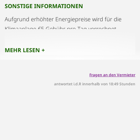
SONSTIGE INFORMATIONEN
Aufgrund erhöhter Energiepreise wird für die
Klimaanlage €5 Gebühr pro Tag verrechnet.
Ortstaxe ist gesondert zu der Miete bei
Mietbeginn zu bezahlen. 3.2% des Mietbetrags
MEHR LESEN +
Fragen an den Vermieter
antwortet i.d.R innerhalb von 18:49 Stunden