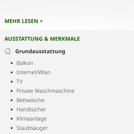
Parkanlagen in Wien liegt das Apartment.
Schlafen auf höchstem Niveau! Mit
MEHR LESEN +
Boxspringbetten in Kingsize Größe!
Badezimmer mit Badewanne runden den Luxus
AUSSTATTUNG & MERKMALE
ab.
Grundausstattung
Die ganze Wohnung steht zur Verfügung!!
Balkon
Internet/Wlan
TV
Private Waschmaschine
Bettwäsche
Handtücher
Klimaanlage
Staubsauger