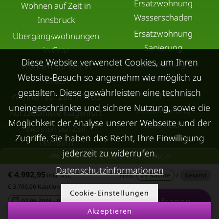
Ersatzwohnung
Wohnen auf Zeit in
Wasserschaden
Innsbruck
Ersatzwohnung
Übergangswohnungen
Sanierung
in Graz
Diese Website verwendet Cookies, um Ihren
Ersatzwohnung bei
Wohnen auf Zeit in
Website-Besuch so angenehm wie möglich zu
Schimmel
Villach
gestalten. Diese gewährleisten eine technisch
Trennungswohnung
Wohnen auf Zeit in Wels
uneingeschränkte und sichere Nutzung, sowie die
Filmförderung
Kurzzeitmiete Klagenfurt
Möglichkeit der Analyse unserer Webseite und der
Österreich
Wohnen auf Zeit
Zugriffe. Sie haben das Recht, Ihre Einwilligung
Dornbirn
jederzeit zu widerrufen.
Übersicht aller Teilbeträge
Kurzzeitmiete
Datenschutzinformationen
Deutschland
€ 4.992,95
inkl. Ust.
Preis
29 Nächte
/
Gesamt
€ 3.700,00 Kaution
RUND UMS
KONTAKT
Cookie-Einstellungen
VERMIETEN
Anfragen
07.08.2026 - 07.09.2026
-
Akzeptieren
Über Kurzzeitmiete