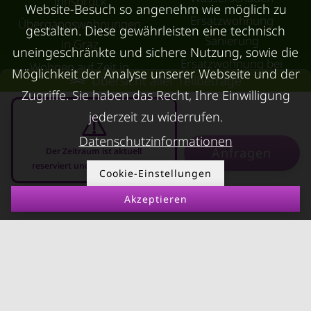
Innsbruck
Website-Besuch so angenehm wie möglich zu
Ersatzwohnung
Übergangswohnungen
gestalten. Diese gewährleisten eine technisch
Sanierung
in Graz
uneingeschränkte und sichere Nutzung, sowie die
Ersatzwohnung bei
Wohnen auf Zeit in
Möglichkeit der Analyse unserer Webseite und der
Übersicht aller Teilbeträge
Schimmel
Villach
Zugriffe. Sie haben das Recht, Ihre Einwilligung
Trennungswohnung
Wohnen auf Zeit in Wels
jederzeit zu widerrufen.
Filmförderung
Kurzzeitmiete Klagenfurt
Datenschutzinformationen
Österreich
Anfragen
Der Zeitraum ist aktuell
Wohnen auf Zeit
reserviert und nicht anfragbar
Cookie-Einstellungen
Dornbirn
Kurzzeitmiete
Akzeptieren
10.08.2026 - 10.09.2026
-
Deutschland
RUND UMS
KONTAKT
VERMIETEN
Über Kurzzeitmiete
FAQ Vermieter
Impressum