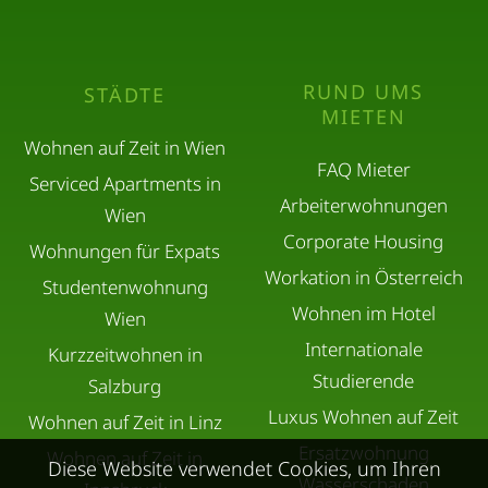
RUND UMS
STÄDTE
MIETEN
Wohnen auf Zeit in Wien
FAQ Mieter
Serviced Apartments in
Arbeiterwohnungen
Wien
Corporate Housing
Wohnungen für Expats
Workation in Österreich
Studentenwohnung
Wohnen im Hotel
Wien
Internationale
Kurzzeitwohnen in
Studierende
Salzburg
Luxus Wohnen auf Zeit
Wohnen auf Zeit in Linz
Ersatzwohnung
Wohnen auf Zeit in
Diese Website verwendet Cookies, um Ihren
Wasserschaden