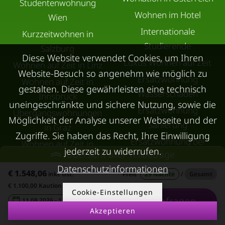
Studentenwohnung
Wohnen im Hotel
Wien
Internationale
Kurzzeitwohnen in
Studierende
Salzburg
Diese Website verwendet Cookies, um Ihren
Luxus Wohnen auf Zeit
Wohnen auf Zeit in Linz
Website-Besuch so angenehm wie möglich zu
Ersatzwohnung
Wohnen auf Zeit in
gestalten. Diese gewährleisten eine technisch
Wasserschaden
Innsbruck
uneingeschränkte und sichere Nutzung, sowie die
Ersatzwohnung
Übergangswohnungen
Möglichkeit der Analyse unserer Webseite und der
Sanierung
in Graz
Zugriffe. Sie haben das Recht, Ihre Einwilligung
Ersatzwohnung bei
Wohnen auf Zeit in
jederzeit zu widerrufen.
Übersicht aller Teilbeträge
Schimmel
Villach
Datenschutzinformationen
Trennungswohnung
€ 1.548,06
Wohnen auf Zeit in Wels
inkl. Ust.
Preis
29 Nächte
/
Gesamt
€ 1.100,00 Kaution
Filmförderung
Kurzzeitmiete Klagenfurt
Cookie-Einstellungen
Anfragen
11.08.2026 - 11.09.2026
-
Österreich
Wohnen auf Zeit
Akzeptieren
Dornbirn