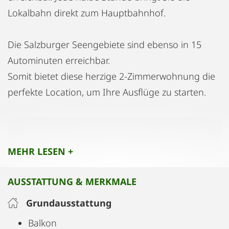
Lokalbahn direkt zum Hauptbahnhof.
Die Salzburger Seengebiete sind ebenso in 15
Autominuten erreichbar.
Somit bietet diese herzige 2-Zimmerwohnung die
perfekte Location, um Ihre Ausflüge zu starten.
Die Maximalbelegung beträgt 5 Personen, der
angegebene Preis bezieht sich jedoch auf eine
MEHR LESEN +
maximale Belegung von 2 Personen. Gerne
übersenden wir Ihnen ein Angebot für mehrere
AUSSTATTUNG & MERKMALE
Personen auf Anfrage.
Grundausstattung
Balkon