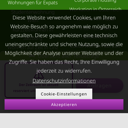
Wohnungen für Expats
Workation in Österreich
Studentenwohnung
Diese Website verwendet Cookies, um Ihren
Wohnen im Hotel
Wien
Website-Besuch so angenehm wie möglich zu
Internationale
Kurzzeitwohnen in
gestalten. Diese gewährleisten eine technisch
Studierende
Salzburg
uneingeschränkte und sichere Nutzung, sowie die
Luxus Wohnen auf Zeit
Wohnen auf Zeit in Linz
Möglichkeit der Analyse unserer Webseite und der
Ersatzwohnung
Übersicht aller Teilbeträge
Wohnen auf Zeit in
Zugriffe. Sie haben das Recht, Ihre Einwilligung
Wasserschaden
Innsbruck
jederzeit zu widerrufen.
Ersatzwohnung
Übergangswohnungen
Datenschutzinformationen
Sanierung
in Graz
Anfragen
Der Zeitraum ist aktuell
Ersatzwohnung bei
reserviert und nicht anfragbar
Wohnen auf Zeit in
Cookie-Einstellungen
Schimmel
Villach
Akzeptieren
08.08.2026 - 08.09.2026
-
Trennungswohnung
Wohnen auf Zeit in Wels
Filmförderung
Kurzzeitmiete Klagenfurt
Österreich