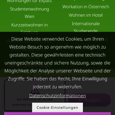
Wohnungen für Expats
Workation in Österreich
Studentenwohnung
Wohnen im Hotel
Wien
Internationale
Kurzzeitwohnen in
Studierende
Salzburg
Diese Website verwendet Cookies, um Ihren
Luxus Wohnen auf Zeit
Wohnen auf Zeit in Linz
Website-Besuch so angenehm wie möglich zu
Ersatzwohnung
Wohnen auf Zeit in
gestalten. Diese gewährleisten eine technisch
Wasserschaden
Innsbruck
uneingeschränkte und sichere Nutzung, sowie die
Ersatzwohnung
Übergangswohnungen
Möglichkeit der Analyse unserer Webseite und der
Sanierung
in Graz
Übersicht aller Teilbeträge
Zugriffe. Sie haben das Recht, Ihre Einwilligung
Ersatzwohnung bei
Wohnen auf Zeit in
jederzeit zu widerrufen.
Schimmel
Villach
Datenschutzinformationen
Trennungswohnung
Wohnen auf Zeit in Wels
Anfragen
Der Zeitraum ist aktuell
Filmförderung
reserviert und nicht anfragbar
Kurzzeitmiete Klagenfurt
Cookie-Einstellungen
Österreich
Wohnen auf Zeit