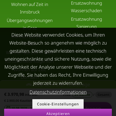
Ersatzwohnung
Wohnen auf Zeit in
Wasserschaden
Innsbruck
Ersatzwohnung
Übergangswohnungen
Sanierung
in Graz
Diese Website verwendet Cookies, um Ihren
Ersatzwohnung bei
Wohnen auf Zeit in
Website-Besuch so angenehm wie möglich zu
Schimmel
Villach
gestalten. Diese gewährleisten eine technisch
Trennungswohnung
Wohnen auf Zeit in Wels
uneingeschränkte und sichere Nutzung, sowie die
Filmförderung
Kurzzeitmiete Klagenfurt
Möglichkeit der Analyse unserer Webseite und der
Österreich
Wohnen auf Zeit
Zugriffe. Sie haben das Recht, Ihre Einwilligung
Dornbirn
jederzeit zu widerrufen.
Übersicht aller Teilbeträge
Kurzzeitmiete
Datenschutzinformationen
Deutschland
€ 3.970,98
inkl. Ust.
Preis
29 Nächte
/
Gesamt
€ 2.900,00 Kaution
RUND UMS
KONTAKT
Cookie-Einstellungen
VERMIETEN
Anfragen
10.08.2026 - 10.09.2026
-
Akzeptieren
Über Kurzzeitmiete