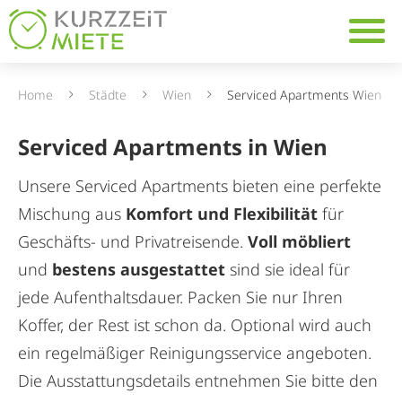
Table Of Content
Navig
Ein Zuhause in zentraler 
Home
Städte
Wien
Serviced Apartments Wien
Serviced Apartments in Wien
Unsere Serviced Apartments bieten eine perfekte
Mischung aus
Komfort und Flexibilität
für
Geschäfts- und Privatreisende.
Voll möbliert
und
bestens ausgestattet
sind sie ideal für
jede Aufenthaltsdauer. Packen Sie nur Ihren
Koffer, der Rest ist schon da. Optional wird auch
ein regelmäßiger Reinigungsservice angeboten.
Die Ausstattungsdetails entnehmen Sie bitte den