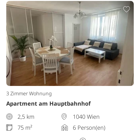
Zur
3 Zimmer Wohnung
Apartment am Hauptbahnhof
2,5 km
1040 Wien
75 m²
6 Person(en)