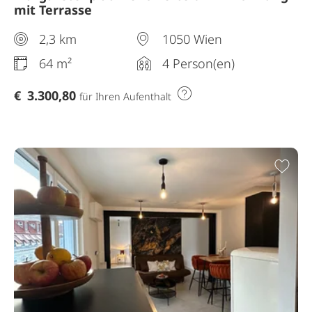
mit Terrasse
2,3 km
1050 Wien
64 m²
4 Person(en)
€
3.300,80
für Ihren Aufenthalt
Zur