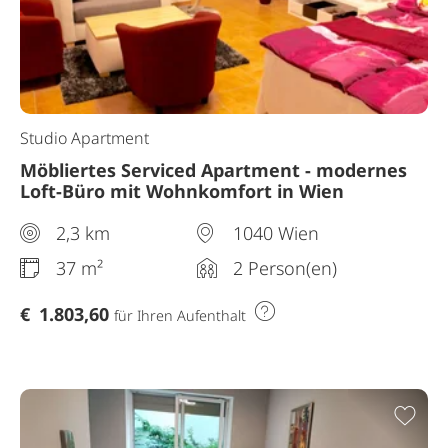
Studio Apartment
Möbliertes Serviced Apartment - modernes
Loft-Büro mit Wohnkomfort in Wien
2,3 km
1040 Wien
37 m²
2 Person(en)
€
1.803,60
für Ihren Aufenthalt
Zur