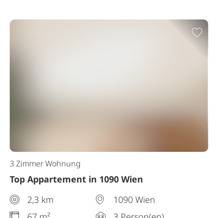
Zur
3 Zimmer Wohnung
Top Appartement in 1090 Wien
2,3 km
1090 Wien
67 m²
3 Person(en)