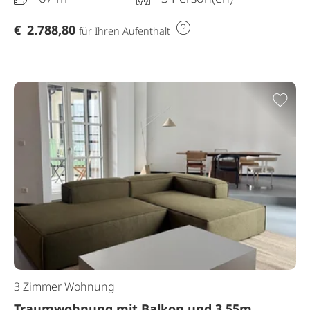
€
2.788,80
für Ihren Aufenthalt
Zur
3 Zimmer Wohnung
Traumwohnung mit Balkon und 3.55m