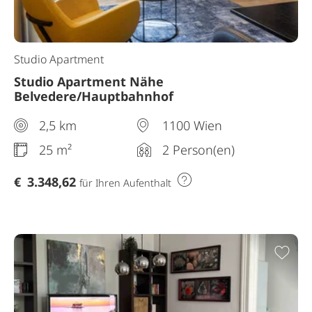
Studio Apartment
Studio Apartment Nähe
Belvedere/Hauptbahnhof
2,5 km
1100 Wien
25 m²
2 Person(en)
€
3.348,62
für Ihren Aufenthalt
Zur