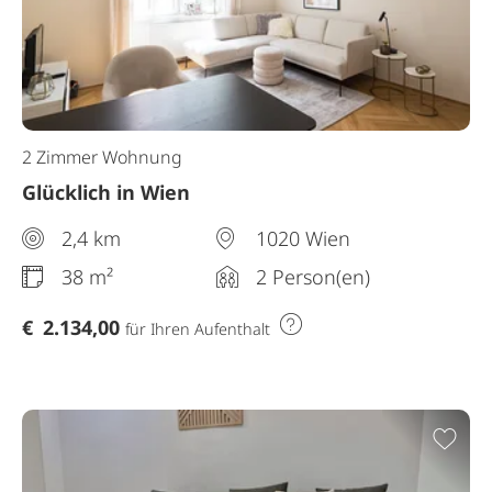
2 Zimmer Wohnung
Glücklich in Wien
2,4 km
1020 Wien
38 m²
2 Person(en)
€
2.134,00
für Ihren Aufenthalt
Zur