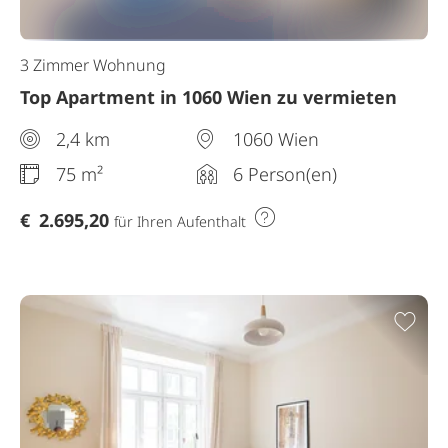
3 Zimmer Wohnung
Top Apartment in 1060 Wien zu vermieten
2,4 km
1060 Wien
75 m²
6 Person(en)
€
2.695,20
für Ihren Aufenthalt
Zur