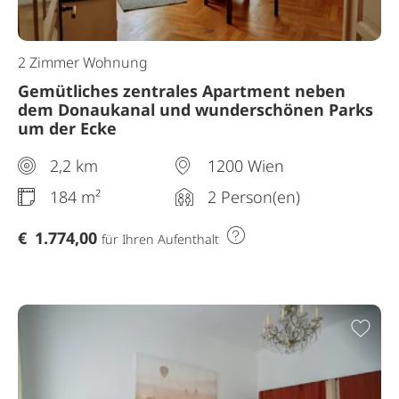
2 Zimmer Wohnung
Gemütliches zentrales Apartment neben
dem Donaukanal und wunderschönen Parks
um der Ecke
2,2 km
1200 Wien
184 m²
2 Person(en)
€
1.774,00
für Ihren Aufenthalt
Zur