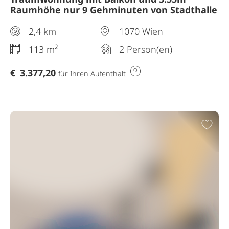
Raumhöhe nur 9 Gehminuten von Stadthalle
2,4 km
1070 Wien
113 m²
2 Person(en)
€
3.377,20
für Ihren Aufenthalt
Zur