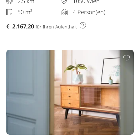
2,5 km
1050 Wien
50 m²
4 Person(en)
€
2.167,20
für Ihren Aufenthalt
Zur