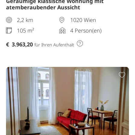
Geräumige klassische Wohnung mit
atemberaubender Aussicht
2,2 km
1020 Wien
105 m²
4 Person(en)
€
3.963,20
für Ihren Aufenthalt
Zur