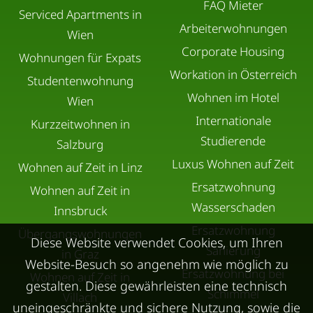
FAQ Mieter
Serviced Apartments in
Arbeiterwohnungen
Wien
Corporate Housing
Wohnungen für Expats
Workation in Österreich
Studentenwohnung
Wohnen im Hotel
Wien
Internationale
Kurzzeitwohnen in
Studierende
Salzburg
Luxus Wohnen auf Zeit
Wohnen auf Zeit in Linz
Ersatzwohnung
Wohnen auf Zeit in
Wasserschaden
Innsbruck
Ersatzwohnung
Übergangswohnungen
Diese Website verwendet Cookies, um Ihren
Sanierung
in Graz
Website-Besuch so angenehm wie möglich zu
Ersatzwohnung bei
Wohnen auf Zeit in
gestalten. Diese gewährleisten eine technisch
Schimmel
Villach
uneingeschränkte und sichere Nutzung, sowie die