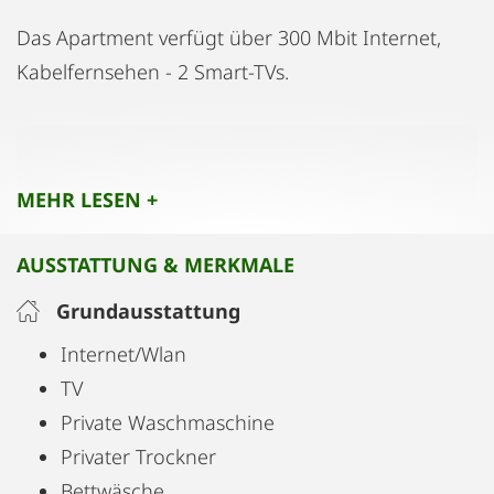
Das Apartment verfügt über 300 Mbit Internet,
Kabelfernsehen - 2 Smart-TVs.
Dann verfügt es über 4 Schlafzimmer - 1
Schlafzimmer mit 1 mal 160 cm Doppelbett und
MEHR LESEN +
einem 140 cm Doppelbett, 1 Schlafzimmer mit
einem 140 cm großen Doppelbett, 1 Schlafzimmer
AUSSTATTUNG & MERKMALE
mit 160 cm Doppelbett und 1 mit einem 90 cm
großen Einzelbett (das zu einem Doppelbett
Grundausstattung
erweitert werden kann).
Internet/Wlan
TV
Private Waschmaschine
Privater Trockner
Bettwäsche