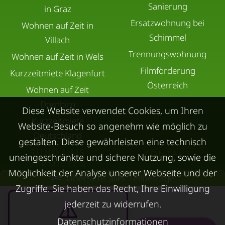
Sanierung
in Graz
Ersatzwohnung bei
Wohnen auf Zeit in
Schimmel
Villach
Trennungswohnung
Wohnen auf Zeit in Wels
Filmförderung
Kurzzeitmiete Klagenfurt
Österreich
Wohnen auf Zeit
Dornbirn
Diese Website verwendet Cookies, um Ihren
Kurzzeitmiete
Website-Besuch so angenehm wie möglich zu
Deutschland
gestalten. Diese gewährleisten eine technisch
RUND UMS
KONTAKT
uneingeschränkte und sichere Nutzung, sowie die
VERMIETEN
Möglichkeit der Analyse unserer Webseite und der
Übersicht aller Teilbeträge
Über Kurzzeitmiete
FAQ Vermieter
Zugriffe. Sie haben das Recht, Ihre Einwilligung
Impressum
jederzeit zu widerrufen.
Immobilie vermieten
Datenschutz
Leerstandsabgabe
Datenschutzinformationen