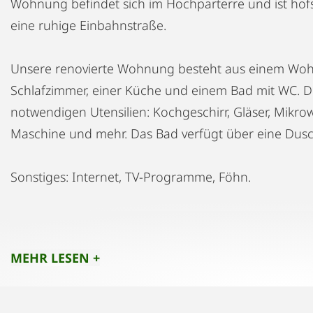
Wohnung befindet sich im Hochparterre und ist hofse
eine ruhige Einbahnstraße.
Unsere renovierte Wohnung besteht aus einem Woh
Schlafzimmer, einer Küche und einem Bad mit WC. Die 
notwendigen Utensilien: Kochgeschirr, Gläser, Mikro
Maschine und mehr. Das Bad verfügt über eine Dus
Sonstiges: Internet, TV-Programme, Föhn.
Im Gebäude gibt es eine Waschküche, die genutzt 
MEHR LESEN +