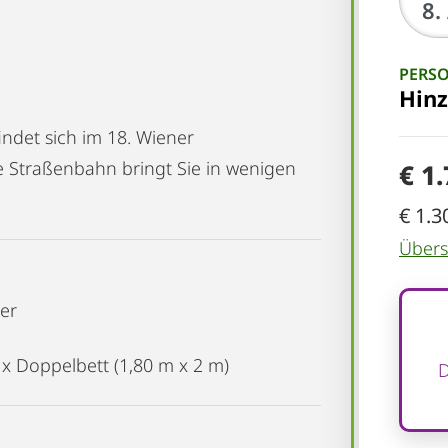
PERS
Hin
det sich im 18. Wiener
e Straßenbahn bringt Sie in wenigen
€ 1
€ 1.3
Übersi
er
 x Doppelbett (1,80 m x 2 m)
D