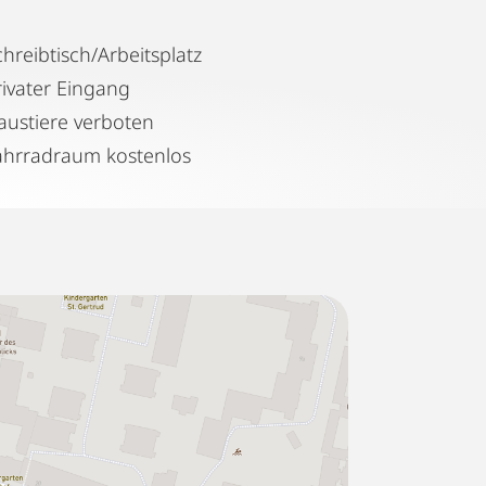
chreibtisch/Arbeitsplatz
rivater Eingang
austiere verboten
ahrradraum kostenlos