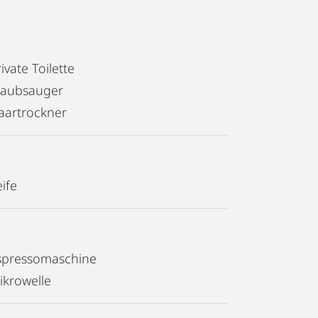
ivate Toilette
taubsauger
aartrockner
ife
spressomaschine
ikrowelle