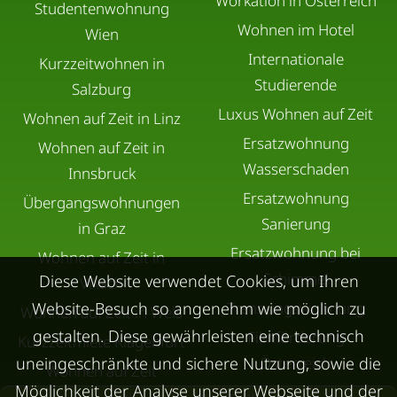
Workation in Österreich
Studentenwohnung
Wohnen im Hotel
Wien
Internationale
Kurzzeitwohnen in
Studierende
Salzburg
Luxus Wohnen auf Zeit
Wohnen auf Zeit in Linz
Ersatzwohnung
Wohnen auf Zeit in
Wasserschaden
Innsbruck
Ersatzwohnung
Übergangswohnungen
Sanierung
in Graz
Ersatzwohnung bei
Wohnen auf Zeit in
Schimmel
Diese Website verwendet Cookies, um Ihren
Villach
Website-Besuch so angenehm wie möglich zu
Trennungswohnung
Wohnen auf Zeit in Wels
gestalten. Diese gewährleisten eine technisch
Filmförderung
Kurzzeitmiete Klagenfurt
uneingeschränkte und sichere Nutzung, sowie die
Österreich
Wohnen auf Zeit
Möglichkeit der Analyse unserer Webseite und der
Dornbirn