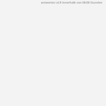
antwortet i.d.R innerhalb von 08:08 Stunden
(450m) BOE Parkgarage Klieberpark, die einen
Monatstarif von EUR 110 anbietet.
Zusatzpersonen:
Bitte beachten Sie, dass der angegebene
Monatspreis nur für eine Person gilt. Für jede
weitere Person wird eine Zusatzpauschale von
EUR 90 / Monat verrechnet.
Haustiere:
Gerne heißen wir auch Haustiere willkommen.
Bitte beachten Sie, dass für Haustiere eine
Zusatzpauschale von EUR 50 / Monat verrechnet
wird.