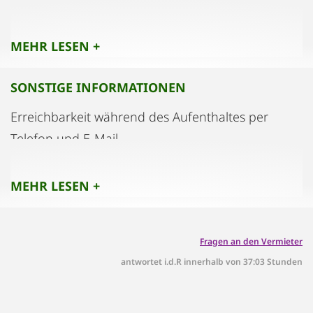
Haustiere nur auf Anfrage.
Die Hausordnung liegt im Apartment auf, kann
MEHR LESEN +
auf Anfrage gerne im voraus übermittelt werden.
SONSTIGE INFORMATIONEN
Erreichbarkeit während des Aufenthaltes per
Telefon und E-Mail
MEHR LESEN +
Fragen an den Vermieter
antwortet i.d.R innerhalb von 37:03 Stunden