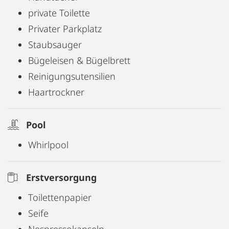
mit den wichtigsten Utensilien (Kaffeekapseln,
private Toilette
Geschirrspültabs, Waschmittelpods, WC-Papier,
Privater Parkplatz
Küchentücher- und schwämme, etc.) für die ersten
Staubsauger
Tage.
Bügeleisen & Bügelbrett
Reinigungsutensilien
Haartrockner
Pool
Whirlpool
Erstversorgung
Toilettenpapier
Seife