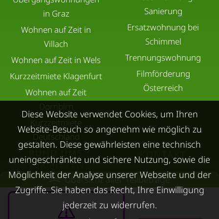
Sanierung
in Graz
Ersatzwohnung bei
Wohnen auf Zeit in
Schimmel
Villach
Trennungswohnung
Wohnen auf Zeit in Wels
Filmförderung
Kurzzeitmiete Klagenfurt
Österreich
Wohnen auf Zeit
Dornbirn
Diese Website verwendet Cookies, um Ihren
Kurzzeitmiete
Website-Besuch so angenehm wie möglich zu
Deutschland
gestalten. Diese gewährleisten eine technisch
RUND UMS
KONTAKT
uneingeschränkte und sichere Nutzung, sowie die
VERMIETEN
Möglichkeit der Analyse unserer Webseite und der
Über Kurzzeitmiete
Übersicht aller Teilbeträge
FAQ Vermieter
Zugriffe. Sie haben das Recht, Ihre Einwilligung
Impressum
Immobilie vermieten
jederzeit zu widerrufen.
Datenschutz