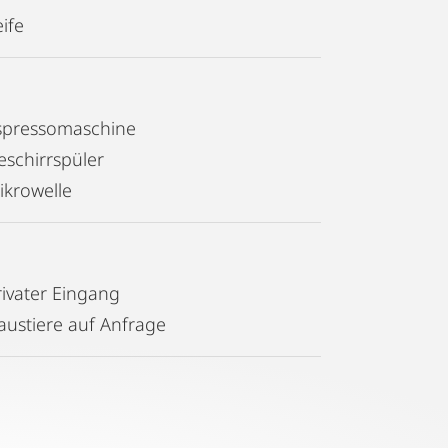
ife
spressomaschine
eschirrspüler
ikrowelle
rivater Eingang
austiere auf Anfrage