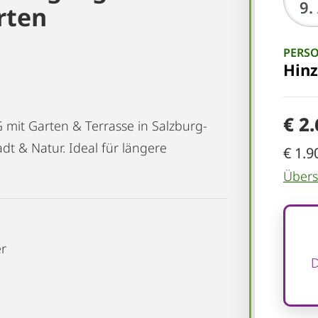
rten
PERS
Hin
€ 2
 mit Garten & Terrasse in Salzburg-
adt & Natur. Ideal für längere
€ 1.9
Übersi
er
D