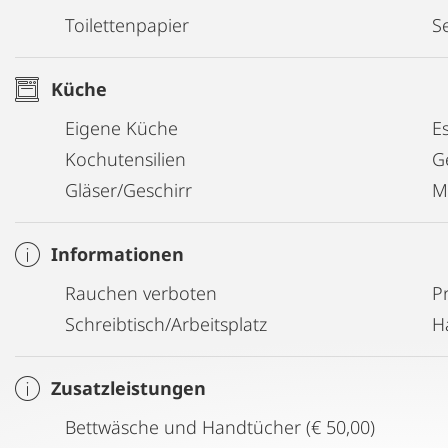
- Zwischenmiete bei Wohnungswechsel
Toilettenpapier
Se
- Langfristiger Besuch von Familienangehörigen
Küche
Wir freuen uns über Ihre Anfrage!
Eigene Küche
E
Kochutensilien
G
Gläser/Geschirr
M
Informationen
Rauchen verboten
P
Schreibtisch/Arbeitsplatz
H
Zusatzleistungen
Bettwäsche und Handtücher (€ 50,00)