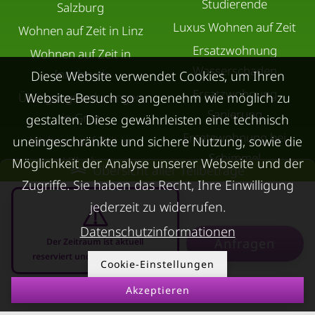
Studierende
Salzburg
Luxus Wohnen auf Zeit
Wohnen auf Zeit in Linz
Ersatzwohnung
Wohnen auf Zeit in
Wasserschaden
Innsbruck
Diese Website verwendet Cookies, um Ihren
Ersatzwohnung
Übergangswohnungen
Website-Besuch so angenehm wie möglich zu
Sanierung
in Graz
gestalten. Diese gewährleisten eine technisch
Ersatzwohnung bei
Wohnen auf Zeit in
uneingeschränkte und sichere Nutzung, sowie die
Schimmel
Villach
Möglichkeit der Analyse unserer Webseite und der
Übersicht aller Teilbeträge
Trennungswohnung
Wohnen auf Zeit in Wels
Zugriffe. Sie haben das Recht, Ihre Einwilligung
Filmförderung
jederzeit zu widerrufen.
Kurzzeitmiete Klagenfurt
Österreich
Wohnen auf Zeit
Datenschutzinformationen
Anfragen
Der Zeitraum ist aktuell
Dornbirn
reserviert und nicht anfragbar
Cookie-Einstellungen
Kurzzeitmiete
Akzeptieren
Deutschland
07.08.2026 - 07.09.2026
-