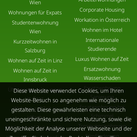
Wien
Corporate Housing
Wohnungen für Expats
Workation in Österreich
Studentenwohnung
Wohnen im Hotel
Wien
Internationale
Kurzzeitwohnen in
Studierende
Salzburg
Luxus Wohnen auf Zeit
Wohnen auf Zeit in Linz
Ersatzwohnung
Wohnen auf Zeit in
Wasserschaden
Innsbruck
Ersatzwohnung
Übergangswohnungen
Diese Website verwendet Cookies, um Ihren
Sanierung
in Graz
Website-Besuch so angenehm wie möglich zu
Ersatzwohnung bei
Wohnen auf Zeit in
gestalten. Diese gewährleisten eine technisch
Schimmel
Villach
uneingeschränkte und sichere Nutzung, sowie die
Trennungswohnung
Wohnen auf Zeit in Wels
Möglichkeit der Analyse unserer Webseite und der
Filmförderung