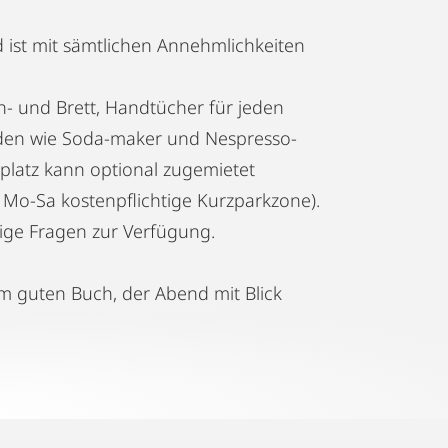
 ist mit sämtlichen Annehmlichkeiten
n- und Brett, Handtücher für jeden
den wie Soda-maker und Nespresso-
platz kann optional zugemietet
Mo-Sa kostenpflichtige Kurzparkzone).
lige Fragen zur Verfügung.
em guten Buch, der Abend mit Blick
ingen.
tet das Erholungsgebiet Wienerberg
cken viele Möglichkeiten des
h mehr Sport befinden sich in nächster