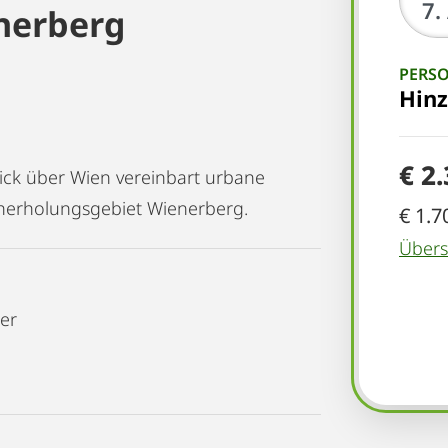
nerberg
PERS
Hin
€ 2
ck über Wien vereinbart urbane
herholungsgebiet Wienerberg.
€ 1.7
Übersi
er