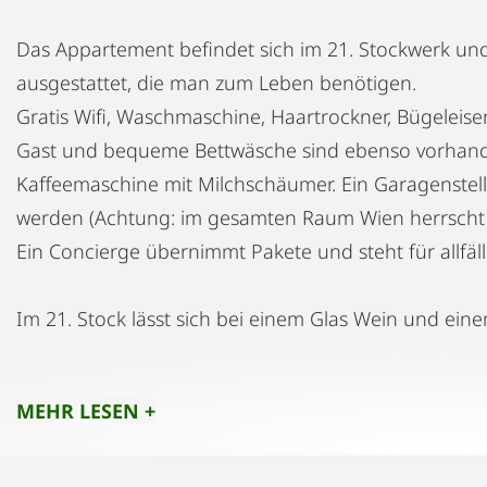
Das Appartement befindet sich im 21. Stockwerk und
ausgestattet, die man zum Leben benötigen.
Gratis Wifi, Waschmaschine, Haartrockner, Bügeleise
Gast und bequeme Bettwäsche sind ebenso vorhan
Kaffeemaschine mit Milchschäumer. Ein Garagenstell
werden (Achtung: im gesamten Raum Wien herrscht 
Ein Concierge übernimmt Pakete und steht für allfäl
Im 21. Stock lässt sich bei einem Glas Wein und ein
über das funkelnde Wien besonders gemütlich auskl
MEHR LESEN +
Für Naturliebhaber/innen oder Sportbegeisterte bie
mit seinen 14 km langen Wanderwegen und Laufstre
Ausgleichs zum vielleicht stressigen Alltag. Für noc