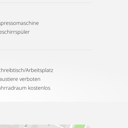
spressomaschine
eschirrspüler
chreibtisch/Arbeitsplatz
austiere verboten
ahrradraum kostenlos