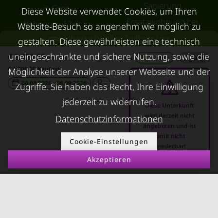
Sanierung
in Graz
Diese Website verwendet Cookies, um Ihren
Ersatzwohnung bei
Wohnen auf Zeit in
Website-Besuch so angenehm wie möglich zu
Schimmel
Übersicht aller Teilbeträge
Villach
gestalten. Diese gewährleisten eine technisch
Trennungswohnung
Wohnen auf Zeit in Wels
uneingeschränkte und sichere Nutzung, sowie die
€ 2.320,82
inkl. Ust.
Preis
29 Nächte
/
Gesamt
Filmförderung
€ 1.700,00 Kaution
Kurzzeitmiete Klagenfurt
Möglichkeit der Analyse unserer Webseite und der
Österreich
08.08.2026 - 08.09.2026
-
Zugriffe. Sie haben das Recht, Ihre Einwilligung
Wohnen auf Zeit
Dornbirn
jederzeit zu widerrufen.
Diese Unterkunft
Kurzzeitmiete
wird derzeit nicht
Datenschutzinformationen
angeboten und ist
Deutschland
somit nicht
Cookie-Einstellungen
RUND UMS
anmietbar!
KONTAKT
VERMIETEN
Akzeptieren
Über Kurzzeitmiete
FAQ Vermieter
Impressum
Immobilie vermieten
Datenschutz
Leerstandsabgabe