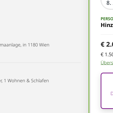
PERS
Hin
€ 2
imaanlage, in 1180 Wien
€ 1.5
Übersi
er, 1 Wohnen & Schlafen
D