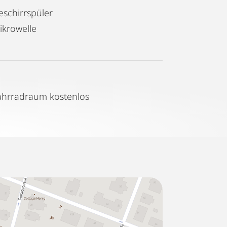
eschirrspüler
ikrowelle
ahrradraum kostenlos