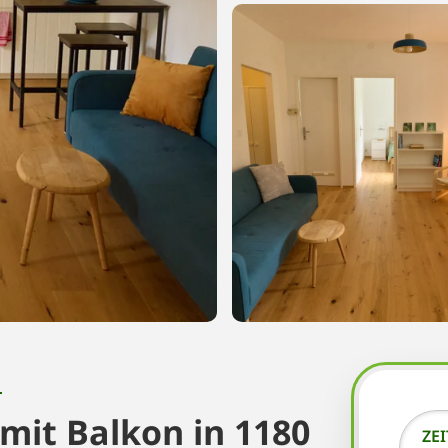
N
it Balkon in 1180
ZE