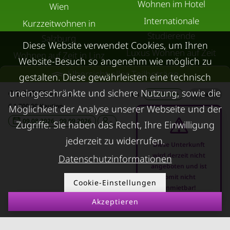
Wohnen im Hotel
Wien
Internationale
Kurzzeitwohnen in
Studierende
Salzburg
Diese Website verwendet Cookies, um Ihren
Luxus Wohnen auf Zeit
Wohnen auf Zeit in Linz
Website-Besuch so angenehm wie möglich zu
Ersatzwohnung
Wohnen auf Zeit in
Übersicht aller Teilbeträge
gestalten. Diese gewährleisten eine technisch
Wasserschaden
Innsbruck
uneingeschränkte und sichere Nutzung, sowie die
€ 2.268,53
inkl. Ust.
Preis
29 Nächte
/
Gesamt
Ersatzwohnung
Übergangswohnungen
€ 1.700,00 Kaution
Möglichkeit der Analyse unserer Webseite und der
Sanierung
in Graz
09.08.2026 - 09.09.2026
-
Zugriffe. Sie haben das Recht, Ihre Einwilligung
Ersatzwohnung bei
Wohnen auf Zeit in
jederzeit zu widerrufen.
Diese Unterkunft
Schimmel
Villach
wird derzeit nicht
Datenschutzinformationen
Trennungswohnung
Wohnen auf Zeit in Wels
angeboten und ist
somit nicht
Filmförderung
Cookie-Einstellungen
Kurzzeitmiete Klagenfurt
anmietbar!
Österreich
Wohnen auf Zeit
Akzeptieren
Dornbirn