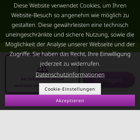
Sanierung
in Graz
Diese Website verwendet Cookies, um Ihren
Ersatzwohnung bei
Wohnen auf Zeit in
Website-Besuch so angenehm wie möglich zu
Schimmel
Villach
gestalten. Diese gewährleisten eine technisch
Trennungswohnung
Wohnen auf Zeit in Wels
uneingeschränkte und sichere Nutzung, sowie die
Filmförderung
Kurzzeitmiete Klagenfurt
Möglichkeit der Analyse unserer Webseite und der
Übersicht aller Teilbeträge
Österreich
Zugriffe. Sie haben das Recht, Ihre Einwilligung
Wohnen auf Zeit
Dornbirn
jederzeit zu widerrufen.
Kurzzeitmiete
Datenschutzinformationen
Anfragen
Der Zeitraum ist aktuell
Deutschland
reserviert und nicht anfragbar
Cookie-Einstellungen
RUND UMS
KONTAKT
VERMIETEN
Akzeptieren
07.08.2026 - 07.09.2026
-
Über Kurzzeitmiete
FAQ Vermieter
Impressum
Immobilie vermieten
Datenschutz
Leerstandsabgabe
AGB