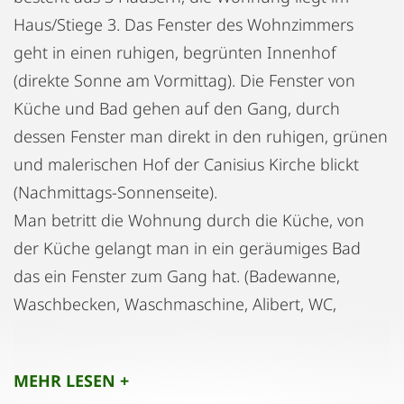
Haus/Stiege 3. Das Fenster des Wohnzimmers
geht in einen ruhigen, begrünten Innenhof
(direkte Sonne am Vormittag). Die Fenster von
Küche und Bad gehen auf den Gang, durch
dessen Fenster man direkt in den ruhigen, grünen
und malerischen Hof der Canisius Kirche blickt
(Nachmittags-Sonnenseite).
Man betritt die Wohnung durch die Küche, von
der Küche gelangt man in ein geräumiges Bad
das ein Fenster zum Gang hat. (Badewanne,
Waschbecken, Waschmaschine, Alibert, WC,
Warmwasser-Boiler, Wäschekasten, Handtuch-
Hänger, elektr. Stand-Heizgerät, verfliest...)
MEHR LESEN +
Küchenausstattung: Fliesenboden, Geschirr-