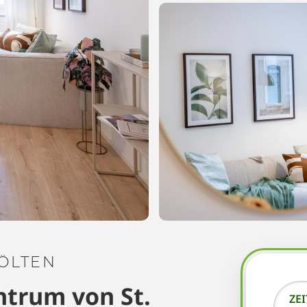
PÖLTEN
trum von St.
ZE