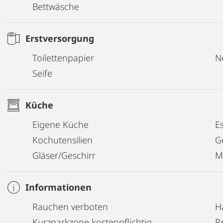
Bettwäsche
Erstversorgung
Toilettenpapier
N
Seife
Küche
Eigene Küche
E
Kochutensilien
G
Gläser/Geschirr
M
Informationen
Rauchen verboten
H
Kurzparkzone kostenpflichtig