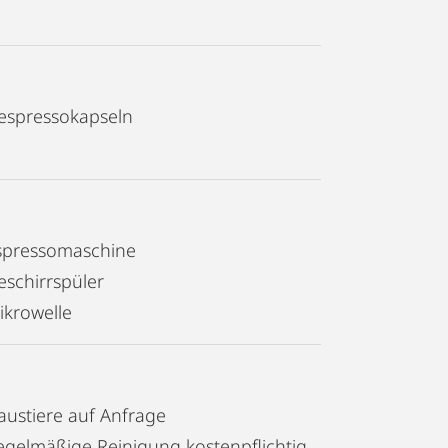
espressokapseln
spressomaschine
eschirrspüler
ikrowelle
austiere auf Anfrage
Regelmäßige Reinigung kostenpflichtig