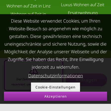
Luxus Wohnen auf Zeit
Wohnen auf Zeit in Linz
Ersatzwohnung
Wohnen auf Zeit in
Wasserschaden
Diese Website verwendet Cookies, um Ihren
Innsbruck
Ersatzwohnung
Website-Besuch so angenehm wie möglich zu
Übergangswohnungen
Sanierung
gestalten. Diese gewährleisten eine technisch
in Graz
Ersatzwohnung bei
uneingeschränkte und sichere Nutzung, sowie die
Wohnen auf Zeit in
Schimmel
Möglichkeit der Analyse unserer Webseite und der
Villach
Übersicht aller Teilbeträge
Trennungswohnung
Zugriffe. Sie haben das Recht, Ihre Einwilligung
Wohnen auf Zeit in Wels
jederzeit zu widerrufen.
Filmförderung
Kurzzeitmiete Klagenfurt
Österreich
Datenschutzinformationen
Wohnen auf Zeit
Anfragen
Der Zeitraum ist aktuell
Dornbirn
reserviert und nicht anfragbar
Cookie-Einstellungen
Kurzzeitmiete
Akzeptieren
09.08.2026 - 09.09.2026
-
Deutschland
RUND UMS
KONTAKT