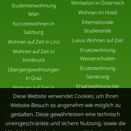
Workation in Österreich
Studentenwohnung
Wohnen im Hotel
Wien
Internationale
Kurzzeitwohnen in
Studierende
Salzburg
Luxus Wohnen auf Zeit
Wohnen auf Zeit in Linz
Ersatzwohnung
Wohnen auf Zeit in
Wasserschaden
Innsbruck
Ersatzwohnung
Übergangswohnungen
Sanierung
in Graz
Ersatzwohnung bei
Wohnen auf Zeit in
Schimmel
Diese Website verwendet Cookies, um Ihren
Villach
Trennungswohnung
Website-Besuch so angenehm wie möglich zu
Wohnen auf Zeit in Wels
gestalten. Diese gewährleisten eine technisch
Filmförderung
Kurzzeitmiete Klagenfurt
Österreich
uneingeschränkte und sichere Nutzung, sowie die
Wohnen auf Zeit