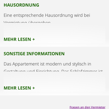
HAUSORDNUNG
Eine entsprechende Hausordnung wird bei
Vermietung übergeben.
MEHR LESEN +
SONSTIGE INFORMATIONEN
Das Appartement ist modern und stylisch in
Gestaltung und Einrichtung. Das Schlafzimmer ist
ein abgeschlossener Raum mit einem Doppelbett
von 1.80 m. Das Modulare Sofa befindet sich im
MEHR LESEN +
offenen Wohnbereich im 4. Stock und ist eine
unkomplizierte Lösung für einen Gast.
Fragen an den Vermieter
Grundsätzlich ist eine Buchung für 2 Personen