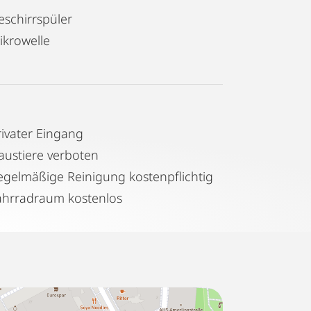
eschirrspüler
ikrowelle
rivater Eingang
austiere verboten
Regelmäßige Reinigung kostenpflichtig
ahrradraum kostenlos