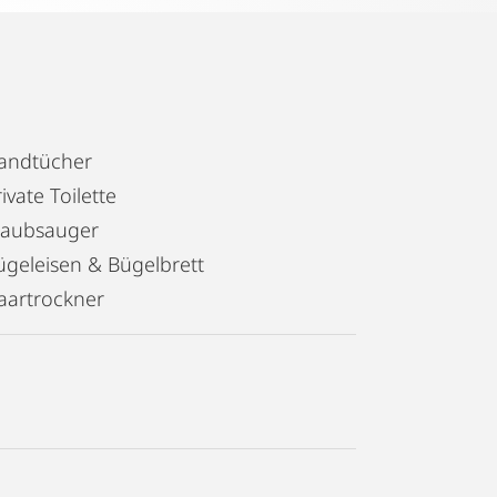
andtücher
ivate Toilette
taubsauger
ügeleisen & Bügelbrett
aartrockner