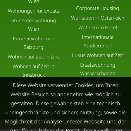
Wien
Corporate Housing
Wohnungen für Expats
Workation in Österreich
Studentenwohnung
Wohnen im Hotel
Wien
Internationale
Kurzzeitwohnen in
Studierende
Salzburg
Luxus Wohnen auf Zeit
Wohnen auf Zeit in Linz
Ersatzwohnung
Wohnen auf Zeit in
Wasserschaden
Innsbruck
Ersatzwohnung
Übergangswohnungen
Diese Website verwendet Cookies, um Ihren
Sanierung
in Graz
Website-Besuch so angenehm wie möglich zu
Ersatzwohnung bei
Wohnen auf Zeit in
gestalten. Diese gewährleisten eine technisch
Schimmel
Villach
uneingeschränkte und sichere Nutzung, sowie die
Trennungswohnung
Wohnen auf Zeit in Wels
Möglichkeit der Analyse unserer Webseite und der
Übersicht aller Teilbeträge
Filmförderung
Kurzzeitmiete Klagenfurt
Zugriffe. Sie haben das Recht, Ihre Einwilligung