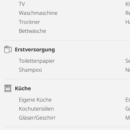
TV
K
Waschmaschine
R
Trockner
H
Bettwäsche
Erstversorgung
Toilettenpapier
Se
Shampoo
N
Küche
Eigene Küche
E
Kochutensilien
G
Gläser/Geschirr
M