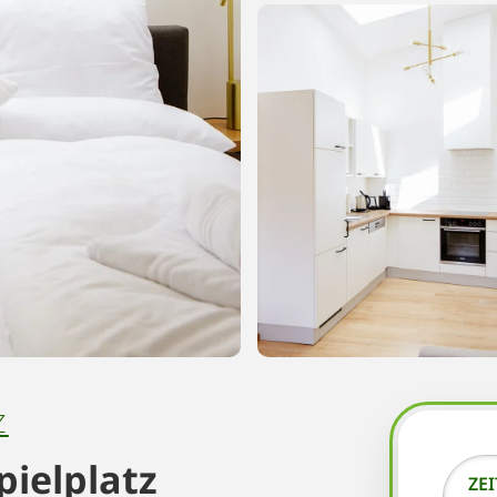
Z
ielplatz
ZE