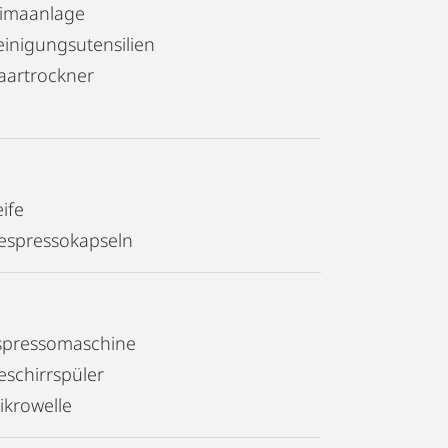
limaanlage
einigungsutensilien
aartrockner
ife
espressokapseln
spressomaschine
eschirrspüler
ikrowelle