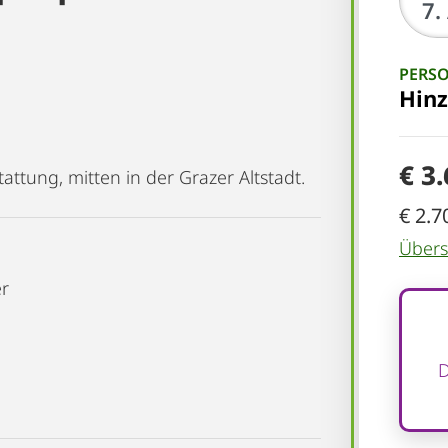
PERS
Hin
€ 3
ttung, mitten in der Grazer Altstadt.
€ 2.7
Übersi
er
D