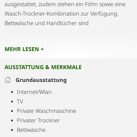
ausgestattet, zudem stehen ein Föhn sowie eine
Wasch-Trockner-Kombination zur Verfügung.
Bettwäsche und Handtücher sind
selbstverständlich inkludiert. Kostenfreies WLAN ist
im gesamten Apartment verfügbar. Auf Wunsch
MEHR LESEN +
kann eine zusätzliche Reinigung organisiert
werden.
AUSSTATTUNG & MERKMALE
Grundausstattung
Internet/Wlan
TV
Private Waschmaschine
Privater Trockner
Bettwäsche