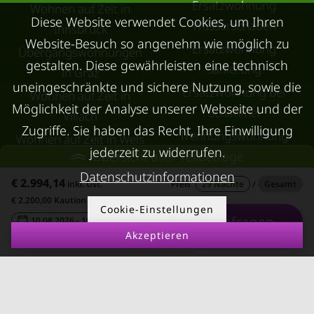
Ersatzwohnung
Wohnen auf Zeit in
Diese Website verwendet Cookies, um Ihren
Wasserschaden
Innsbruck
Website-Besuch so angenehm wie möglich zu
Ersatzwohnung
Übergangswohnungen
gestalten. Diese gewährleisten eine technisch
Sanierung
in Graz
uneingeschränkte und sichere Nutzung, sowie die
Ersatzwohnung bei
Wohnen auf Zeit in
Möglichkeit der Analyse unserer Webseite und der
Schimmel
Villach
Zugriffe. Sie haben das Recht, Ihre Einwilligung
Trennungswohnung
Wohnen auf Zeit in Wels
jederzeit zu widerrufen.
Übersicht aller Teilbeträge
Filmförderung
Kurzzeitmiete Klagenfurt
Datenschutzinformationen
Österreich
€ 2.994,14
Wohnen auf Zeit
inkl. Ust.
Preis
29 Nächte
/
Gesamt
€ 2.200,00 Kaution
Dornbirn
Cookie-Einstellungen
Anfragen
10.08.2026 - 10.09.2026
-
Kurzzeitmiete
Akzeptieren
Deutschland
RUND UMS
KONTAKT
VERMIETEN
Über Kurzzeitmiete