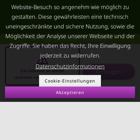
Ersatzwohnung bei
Website-Besuch so angenehm wie möglich zu
Wohnen auf Zeit in
Schimmel
gestalten. Diese gewährleisten eine technisch
Villach
Trennungswohnung
uneingeschränkte und sichere Nutzung, sowie die
Wohnen auf Zeit in Wels
Filmförderung
Möglichkeit der Analyse unserer Webseite und der
Kurzzeitmiete Klagenfurt
Übersicht aller Teilbeträge
Österreich
Zugriffe. Sie haben das Recht, Ihre Einwilligung
Wohnen auf Zeit
jederzeit zu widerrufen.
Dornbirn
Datenschutzinformationen
Kurzzeitmiete
Anfragen
Der Zeitraum ist aktuell
Deutschland
reserviert und nicht anfragbar
Cookie-Einstellungen
RUND UMS
KONTAKT
Akzeptieren
VERMIETEN
08.08.2026 - 08.09.2026
-
Über Kurzzeitmiete
FAQ Vermieter
Impressum
Immobilie vermieten
Datenschutz
Leerstandsabgabe
AGB
Ferienwohnung