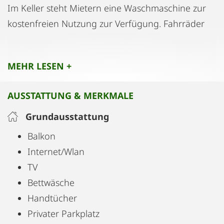
Im Keller steht Mietern eine Waschmaschine zur
kostenfreien Nutzung zur Verfügung. Fahrräder
können in einem überdachten Außenbereich an
Fahrradständern abgestellt werden.
MEHR LESEN +
Gemütlich eingerichtet & gut ausgestattet –
AUSSTATTUNG & MERKMALE
perfekt für für einen längeren Aufenthalt in
Salzburg
Grundausstattung
Balkon
Internet/Wlan
TV
Bettwäsche
Handtücher
Privater Parkplatz