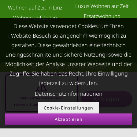
Luxus Wohnen auf Zeit
Wohnen auf Zeit in Linz
Ersatzwohnung
Wohnen auf Zeit in
Wasserschaden
Diese Website verwendet Cookies, um Ihren
Innsbruck
Ersatzwohnung
Website-Besuch so angenehm wie möglich zu
Übergangswohnungen
Sanierung
gestalten. Diese gewährleisten eine technisch
in Graz
Ersatzwohnung bei
uneingeschränkte und sichere Nutzung, sowie die
Wohnen auf Zeit in
Schimmel
Möglichkeit der Analyse unserer Webseite und der
Villach
Übersicht aller Teilbeträge
Trennungswohnung
Zugriffe. Sie haben das Recht, Ihre Einwilligung
Wohnen auf Zeit in Wels
jederzeit zu widerrufen.
Filmförderung
Kurzzeitmiete Klagenfurt
Österreich
Datenschutzinformationen
Wohnen auf Zeit
Anfragen
Der Zeitraum ist aktuell
Dornbirn
reserviert und nicht anfragbar
Cookie-Einstellungen
Kurzzeitmiete
Akzeptieren
08.08.2026 - 08.09.2026
-
Deutschland
RUND UMS
KONTAKT