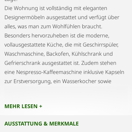
Die Wohnung ist vollständig mit eleganten
Designermöbeln ausgestattet und verfügt über
alles, was man zum Wohlfühlen braucht.
Besonders hervorzuheben ist die moderne,
vollausgestattete Küche, die mit Geschirrspüler,
Waschmaschine, Backofen, Kühlschrank und
Gefrierschrank ausgestattet ist. Zudem stehen
eine Nespresso-Kaffeemaschine inklusive Kapseln
zur Erstversorgung, ein Wasserkocher sowie
sämtliche Koch- und Backutensilien zur
Verfügung.
MEHR LESEN +
Das gemütliche Schlafzimmer bietet ein 1,60 m x
2,00 m großes Bett mit zusätzlichem Stauraum
AUSSTATTUNG & MERKMALE
darunter und einem eingebauten Kleiderschrank.