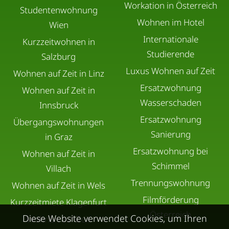
Workation in Österreich
Studentenwohnung
Wohnen im Hotel
Wien
Internationale
Kurzzeitwohnen in
Studierende
Salzburg
Luxus Wohnen auf Zeit
Wohnen auf Zeit in Linz
Ersatzwohnung
Wohnen auf Zeit in
Wasserschaden
Innsbruck
Ersatzwohnung
Übergangswohnungen
Sanierung
in Graz
Ersatzwohnung bei
Wohnen auf Zeit in
Schimmel
Villach
Trennungswohnung
Wohnen auf Zeit in Wels
Filmförderung
Kurzzeitmiete Klagenfurt
Österreich
Diese Website verwendet Cookies, um Ihren
Wohnen auf Zeit