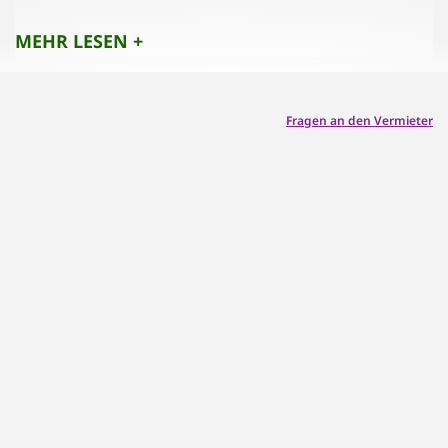
Es sind keine Haustiere erlaubt.
Weitervermietung an Dritte ist nicht gestattet.
MEHR LESEN +
Fragen an den Vermieter