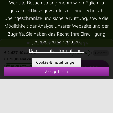
Dornbirn
Website-Besuch so angenehm wie möglich zu
gestalten. Diese gewährleisten eine technisch
Kurzzeitmiete
Deutschland
uneingeschränkte und sichere Nutzung, sowie die
Möglichkeit der Analyse unserer Webseite und der
RUND UMS
KONTAKT
VERMIETEN
Zugriffe. Sie haben das Recht, Ihre Einwilligung
Über Kurzzeitmiete
jederzeit zu widerrufen.
Übersicht aller Teilbeträge
FAQ Vermieter
Impressum
Datenschutzinformationen
Immobilie vermieten
€ 2.427,10
inkl. Ust.
Preis
29 Nächte
/
Gesamt
Datenschutz
€ 1.700,00 Kaution
Leerstandsabgabe
Cookie-Einstellungen
AGB
Anfragen
08.08.2026 - 08.09.2026
-
Ferienwohnung
Akzeptieren
vermieten
Mietnomaden erkennen
Richtwertmietzins
Mietpaket für leistbares
Wohnen