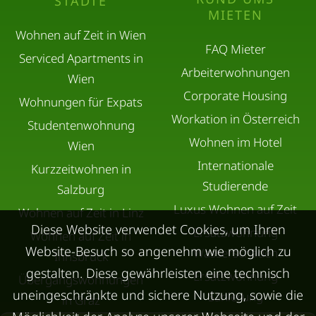
STÄDTE
MIETEN
Wohnen auf Zeit in Wien
FAQ Mieter
Serviced Apartments in
Arbeiterwohnungen
Wien
Corporate Housing
Wohnungen für Expats
Workation in Österreich
Studentenwohnung
Wohnen im Hotel
Wien
Internationale
Kurzzeitwohnen in
Studierende
Salzburg
Luxus Wohnen auf Zeit
Wohnen auf Zeit in Linz
Diese Website verwendet Cookies, um Ihren
Ersatzwohnung
Wohnen auf Zeit in
Website-Besuch so angenehm wie möglich zu
Wasserschaden
Innsbruck
gestalten. Diese gewährleisten eine technisch
Ersatzwohnung
Übergangswohnungen
uneingeschränkte und sichere Nutzung, sowie die
Sanierung
in Graz