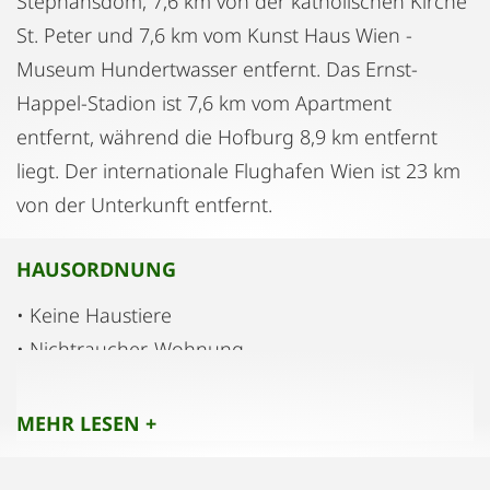
Stephansdom, 7,6 km von der katholischen Kirche
St. Peter und 7,6 km vom Kunst Haus Wien -
Museum Hundertwasser entfernt. Das Ernst-
Happel-Stadion ist 7,6 km vom Apartment
entfernt, während die Hofburg 8,9 km entfernt
liegt. Der internationale Flughafen Wien ist 23 km
von der Unterkunft entfernt.
HAUSORDNUNG
• Keine Haustiere
• Nichtraucher-Wohnung
• Keine Partys
• Bitte leise sein
MEHR LESEN +