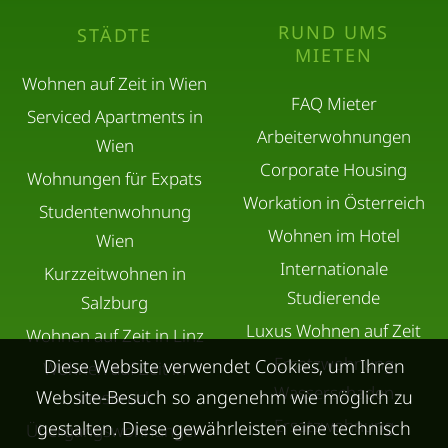
RUND UMS
STÄDTE
MIETEN
Wohnen auf Zeit in Wien
FAQ Mieter
Serviced Apartments in
Arbeiterwohnungen
Wien
Corporate Housing
Wohnungen für Expats
Workation in Österreich
Studentenwohnung
Wohnen im Hotel
Wien
Internationale
Kurzzeitwohnen in
Studierende
Salzburg
Luxus Wohnen auf Zeit
Wohnen auf Zeit in Linz
Ersatzwohnung
Diese Website verwendet Cookies, um Ihren
Wohnen auf Zeit in
Wasserschaden
Website-Besuch so angenehm wie möglich zu
Innsbruck
Ersatzwohnung
gestalten. Diese gewährleisten eine technisch
Übergangswohnungen